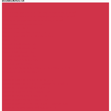
возможности
Каталог
Автомасла
Моторное масло для бензиновых двигателей
Моторное масло для дизельных двигателей
Оригинальные масла для двигателей
Трансмиссионные масла
Масло для АКПП
Масло для вариаторов (CVT)
Масло для МКПП и редукторов
Фильтры
Воздушные фильтры
Маслянные фильтры
Салонные фильтры
Топливные фильтры
Охлаждающие жидкости
Тормозная жидкость
Гидравлические жидкости (жидкость для ГУР)
Промывочные жидкости
Услуги
Замена масла в двигателе (ДВС)
Замена масла в АКПП / Вариатор и МКПП
Замена тормозной жидкости
Замена воздушного фильтра
Замена салонного фильтра
Замена масляного фильтра
Замена масла в редукторах / раздатках
Замена охлаждающей жидкости