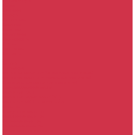
Прочие услуги
Акции
Компания
Новости
Сотрудники
Вакансии
Политика
Соглашения
Сертификаты
Статьи
Партнерам
Контакты
...
Каталог
Автомасла
Моторное масло для бензиновых двигателей
Моторное масло для дизельных двигателей
Оригинальные масла для двигателей
Трансмиссионные масла
Масло для АКПП
Масло для вариаторов (CVT)
Масло для МКПП и редукторов
Фильтры
Воздушные фильтры
Маслянные фильтры
Салонные фильтры
Топливные фильтры
Охлаждающие жидкости