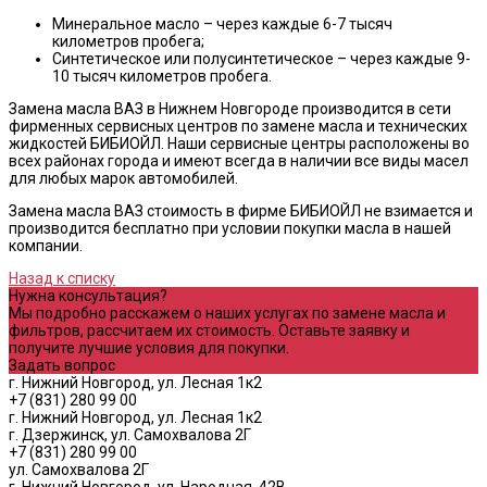
Минеральное масло – через каждые 6-7 тысяч
километров пробега;
Синтетическое или полусинтетическое – через каждые 9-
10 тысяч километров пробега.
Замена масла ВАЗ в Нижнем Новгороде производится в сети
фирменных сервисных центров по замене масла и технических
жидкостей БИБИОЙЛ. Наши сервисные центры расположены во
всех районах города и имеют всегда в наличии все виды масел
для любых марок автомобилей.
Замена масла ВАЗ стоимость в фирме БИБИОЙЛ не взимается и
производится бесплатно при условии покупки масла в нашей
компании.
Назад к списку
Нужна консультация?
Мы подробно расскажем о наших услугах по замене масла и
фильтров, рассчитаем их стоимость. Оставьте заявку и
получите лучшие условия для покупки.
Задать вопрос
г. Нижний Новгород, ул. Лесная 1к2
+7 (831) 280 99 00
г. Нижний Новгород, ул. Лесная 1к2
г. Дзержинск, ул. Самохвалова 2Г
+7 (831) 280 99 00
ул. Самохвалова 2Г
г. Нижний Новгород, ул. Народная, 42В