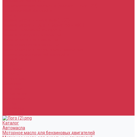
Тормозная жидкость
Гидравлические жидкости (жидкость для ГУР)
Промывочные жидкости
Услуги
Замена масла в двигателе (ДВС)
Замена масла в АКПП / Вариатор и МКПП
Замена тормозной жидкости
Замена воздушного фильтра
Замена салонного фильтра
Замена масляного фильтра
Замена масла в редукторах / раздатках
Замена охлаждающей жидкости
Прочие услуги
Акции
Компания
Новости
Сотрудники
Вакансии
Политика
Соглашения
Сертификаты
Статьи
Партнерам
Контакты
Каталог
Автомасла
Моторное масло для бензиновых двигателей