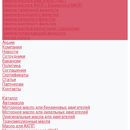
Замена масла в двигателе (ДВС)
Замена масла в АКПП / Вариатор и МКПП
Замена тормозной жидкости
Замена воздушного фильтра
Замена салонного фильтра
Замена масляного фильтра
Замена масла в редукторах / раздатках
Замена охлаждающей жидкости
Прочие услуги
Акции
Компания
Новости
Сотрудники
Вакансии
Политика
Соглашения
Сертификаты
Статьи
Партнерам
Контакты
...
Каталог
Автомасла
Моторное масло для бензиновых двигателей
Моторное масло для дизельных двигателей
Оригинальные масла для двигателей
Трансмиссионные масла
Масло для АКПП