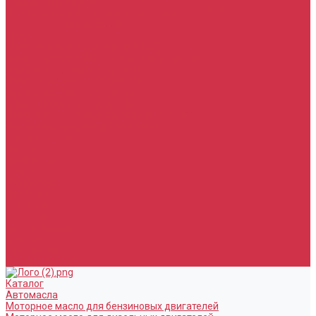
Тормозная жидкость
Гидравлические жидкости (жидкость для ГУР)
Промывочные жидкости
Услуги
Замена масла в двигателе (ДВС)
Замена масла в АКПП / Вариатор и МКПП
Замена тормозной жидкости
Замена воздушного фильтра
Замена салонного фильтра
Замена масляного фильтра
Замена масла в редукторах / раздатках
Замена охлаждающей жидкости
Прочие услуги
Акции
Компания
Новости
Сотрудники
Вакансии
Политика
Соглашения
Сертификаты
Статьи
Партнерам
Контакты
Каталог
Автомасла
Моторное масло для бензиновых двигателей