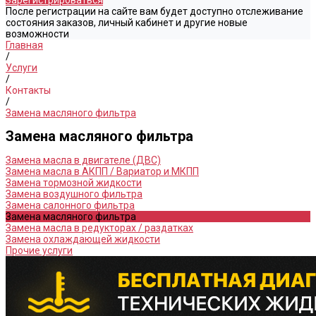
Зарегистрироваться
После регистрации на сайте вам будет доступно отслеживание
состояния заказов, личный кабинет и другие новые
возможности
Главная
/
Услуги
/
Контакты
/
Замена масляного фильтра
Замена масляного фильтра
Замена масла в двигателе (ДВС)
Замена масла в АКПП / Вариатор и МКПП
Замена тормозной жидкости
Замена воздушного фильтра
Замена салонного фильтра
Замена масляного фильтра
Замена масла в редукторах / раздатках
Замена охлаждающей жидкости
Прочие услуги