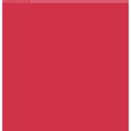
Прочие услуги
Акции
Компания
Новости
Сотрудники
Вакансии
Политика
Соглашения
Сертификаты
Статьи
Партнерам
Контакты
...
Каталог
Автомасла
Моторное масло для бензиновых двигателей
Моторное масло для дизельных двигателей
Оригинальные масла для двигателей
Трансмиссионные масла
Масло для АКПП
Масло для вариаторов (CVT)
Масло для МКПП и редукторов
Фильтры
Воздушные фильтры
Маслянные фильтры
Салонные фильтры
Топливные фильтры
Охлаждающие жидкости