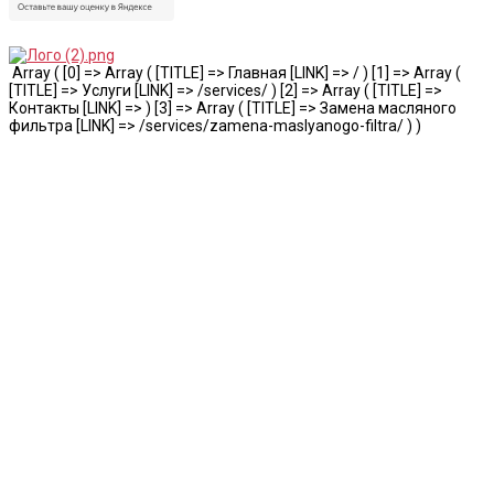
Array ( [0] => Array ( [TITLE] => Главная [LINK] => / ) [1] => Array (
[TITLE] => Услуги [LINK] => /services/ ) [2] => Array ( [TITLE] =>
Контакты [LINK] => ) [3] => Array ( [TITLE] => Замена масляного
фильтра [LINK] => /services/zamena-maslyanogo-filtra/ ) )