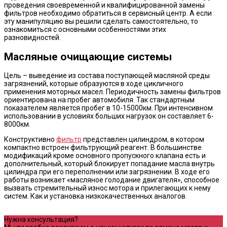
проведения своевременной и квалифицированной замены
фильтров необходимо обратиться в сервисный центр. А если
эту манипуляцию вы решили сделать самостоятельно, то
ознакомиться с основными особенностями этих
разновидностей.
Масляные очищающие системы
Цель – выведение из состава поступающей масляной среды
загрязнений, которые образуются в ходе цикличного
применения моторных масел. Периодичность замены фильтров
ориентирована на пробег автомобиля. Так стандартным
показателем является пробег в 10-15000км. При интенсивном
использовании в условиях больших нагрузок он составляет 6-
8000км.
Конструктивно
фильтр
представлен цилиндром, в котором
компактно встроен фильтрующий реагент. В большинстве
модификаций кроме основного пропускного клапана есть и
дополнительный, который блокирует попадание масла внутрь
цилиндра при его переполнении или загрязнении. В ходе его
работы возникает «масляное голодание двигателя», способное
вызвать стремительный износ мотора и прилегающих к нему
систем. Как и установка низкокачественных аналогов.
Нужна консультация?