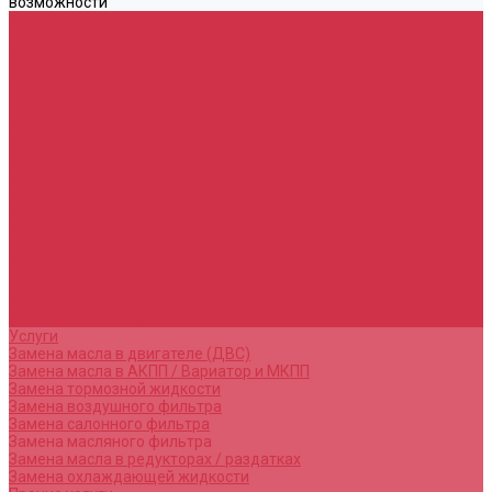
возможности
Каталог
Автомасла
Моторное масло для бензиновых двигателей
Моторное масло для дизельных двигателей
Оригинальные масла для двигателей
Трансмиссионные масла
Масло для АКПП
Масло для вариаторов (CVT)
Масло для МКПП и редукторов
Фильтры
Воздушные фильтры
Маслянные фильтры
Салонные фильтры
Топливные фильтры
Охлаждающие жидкости
Тормозная жидкость
Гидравлические жидкости (жидкость для ГУР)
Промывочные жидкости
Услуги
Замена масла в двигателе (ДВС)
Замена масла в АКПП / Вариатор и МКПП
Замена тормозной жидкости
Замена воздушного фильтра
Замена салонного фильтра
Замена масляного фильтра
Замена масла в редукторах / раздатках
Замена охлаждающей жидкости