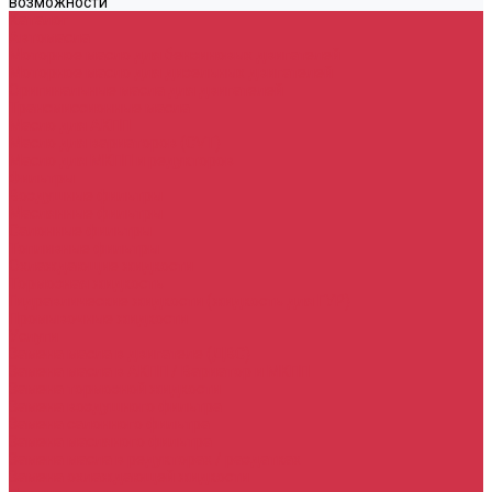
возможности
Каталог
Автомасла
Моторное масло для бензиновых двигателей
Моторное масло для дизельных двигателей
Оригинальные масла для двигателей
Трансмиссионные масла
Масло для АКПП
Масло для вариаторов (CVT)
Масло для МКПП и редукторов
Фильтры
Воздушные фильтры
Маслянные фильтры
Салонные фильтры
Топливные фильтры
Охлаждающие жидкости
Тормозная жидкость
Гидравлические жидкости (жидкость для ГУР)
Промывочные жидкости
Услуги
Замена масла в двигателе (ДВС)
Замена масла в АКПП / Вариатор и МКПП
Замена тормозной жидкости
Замена воздушного фильтра
Замена салонного фильтра
Замена масляного фильтра
Замена масла в редукторах / раздатках
Замена охлаждающей жидкости