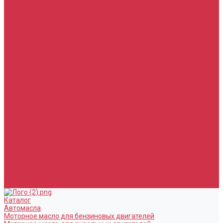
Тормозная жидкость
Гидравлические жидкости (жидкость для ГУР)
Промывочные жидкости
Услуги
Замена масла в двигателе (ДВС)
Замена масла в АКПП / Вариатор и МКПП
Замена тормозной жидкости
Замена воздушного фильтра
Замена салонного фильтра
Замена масляного фильтра
Замена масла в редукторах / раздатках
Замена охлаждающей жидкости
Прочие услуги
Акции
Компания
Новости
Сотрудники
Вакансии
Политика
Соглашения
Сертификаты
Статьи
Партнерам
Контакты
Каталог
Автомасла
Моторное масло для бензиновых двигателей