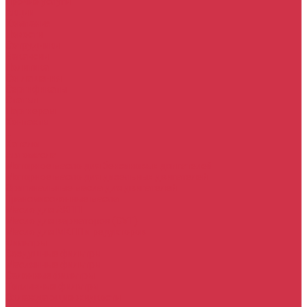
Прочие услуги
Акции
Компания
Новости
Сотрудники
Вакансии
Политика
Соглашения
Сертификаты
Статьи
Партнерам
Контакты
...
Каталог
Автомасла
Моторное масло для бензиновых двигателей
Моторное масло для дизельных двигателей
Оригинальные масла для двигателей
Трансмиссионные масла
Масло для АКПП
Масло для вариаторов (CVT)
Масло для МКПП и редукторов
Фильтры
Воздушные фильтры
Маслянные фильтры
Салонные фильтры
Топливные фильтры
Охлаждающие жидкости