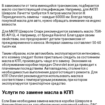
В зависимости от типа имеющейся трансмиссии, подбирается
масло соответствующей спецификации. Например, для АКПП
Шевроле Лачетти требуется 9 литров масла Dexron III.
Периодичность замены – каждые 60000 км. Всегда перед
покупкой масла для авто, нужно обращать внимание на индекс
вязкости.
Для МКПП Шевроле Спарк рекомендуется заливать масло 75W-
85 API GL-4. Например, от бренда Ravenol. Благодаря своим
свойствам, оно предохраняет детали трансмиссии от
преждевременного износа. Интервал замены составляет 50-60
тысяч км.
Таким образом, если автомобиль эксплуатируется интенсивно,
его хозяину следует более пристально следить за состоянием
масла в КПП, производить чаще его замену. Экономия на
обслуживании коробки передач Chevrolet всегда приводит к
плачевным последствиям. Автовладелец столкнется с
необходимостью выполнения дорогостоящего ремонта. Для
КПП Chevrolet рекомендуется использовать масла в
соответствии с температурным режимом, при котором
эксплуатируется транспортное средство.
Услуги по замене масла в КПП
Если Вам необходима замена масла в коробке Шевроле в
Нижнем Новгороде для обеспечения исправной работы ДВС,