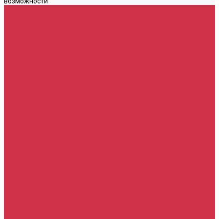
возможности
Каталог
Автомасла
Моторное масло для бензиновых двигателей
Моторное масло для дизельных двигателей
Оригинальные масла для двигателей
Трансмиссионные масла
Масло для АКПП
Масло для вариаторов (CVT)
Масло для МКПП и редукторов
Фильтры
Воздушные фильтры
Маслянные фильтры
Салонные фильтры
Топливные фильтры
Охлаждающие жидкости
Тормозная жидкость
Гидравлические жидкости (жидкость для ГУР)
Промывочные жидкости
Услуги
Замена масла в двигателе (ДВС)
Замена масла в АКПП / Вариатор и МКПП
Замена тормозной жидкости
Замена воздушного фильтра
Замена салонного фильтра
Замена масляного фильтра
Замена масла в редукторах / раздатках
Замена охлаждающей жидкости