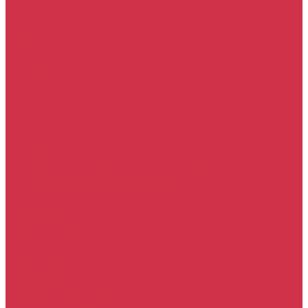
Прочие услуги
Акции
Компания
Новости
Сотрудники
Вакансии
Политика
Соглашения
Сертификаты
Статьи
Партнерам
Контакты
...
Каталог
Автомасла
Моторное масло для бензиновых двигателей
Моторное масло для дизельных двигателей
Оригинальные масла для двигателей
Трансмиссионные масла
Масло для АКПП
Масло для вариаторов (CVT)
Масло для МКПП и редукторов
Фильтры
Воздушные фильтры
Маслянные фильтры
Салонные фильтры
Топливные фильтры
Охлаждающие жидкости