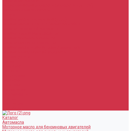
Тормозная жидкость
Гидравлические жидкости (жидкость для ГУР)
Промывочные жидкости
Услуги
Замена масла в двигателе (ДВС)
Замена масла в АКПП / Вариатор и МКПП
Замена тормозной жидкости
Замена воздушного фильтра
Замена салонного фильтра
Замена масляного фильтра
Замена масла в редукторах / раздатках
Замена охлаждающей жидкости
Прочие услуги
Акции
Компания
Новости
Сотрудники
Вакансии
Политика
Соглашения
Сертификаты
Статьи
Партнерам
Контакты
Каталог
Автомасла
Моторное масло для бензиновых двигателей