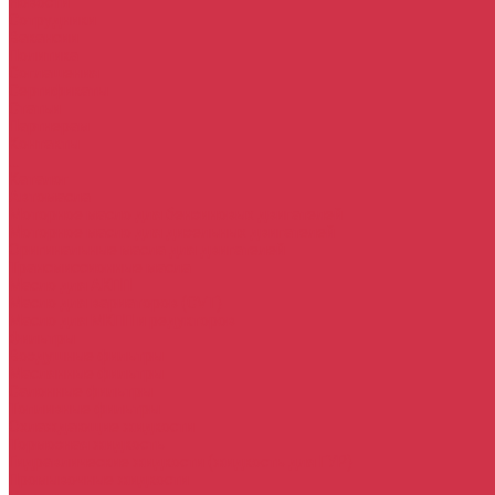
Новости
Сотрудники
Вакансии
Политика
Соглашения
Сертификаты
Статьи
Партнерам
Контакты
...
Каталог
Автомасла
Моторное масло для бензиновых двигателей
Моторное масло для дизельных двигателей
Оригинальные масла для двигателей
Трансмиссионные масла
Масло для АКПП
Масло для вариаторов (CVT)
Масло для МКПП и редукторов
Фильтры
Воздушные фильтры
Маслянные фильтры
Салонные фильтры
Топливные фильтры
Охлаждающие жидкости
Тормозная жидкость
Гидравлические жидкости (жидкость для ГУР)
Промывочные жидкости