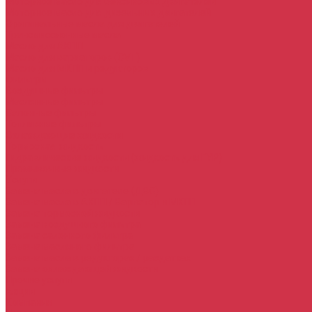
Моторное масло для бензиновых двигателей
Моторное масло для дизельных двигателей
Оригинальные масла для двигателей
Трансмиссионные масла
Масло для АКПП
Масло для вариаторов (CVT)
Масло для МКПП и редукторов
Фильтры
Воздушные фильтры
Маслянные фильтры
Салонные фильтры
Топливные фильтры
Охлаждающие жидкости
Тормозная жидкость
Гидравлические жидкости (жидкость для ГУР)
Промывочные жидкости
Услуги
Замена масла в двигателе (ДВС)
Замена масла в АКПП / Вариатор и МКПП
Замена тормозной жидкости
Замена воздушного фильтра
Замена салонного фильтра
Замена масляного фильтра
Замена масла в редукторах / раздатках
Замена охлаждающей жидкости
Прочие услуги
Акции
Компания