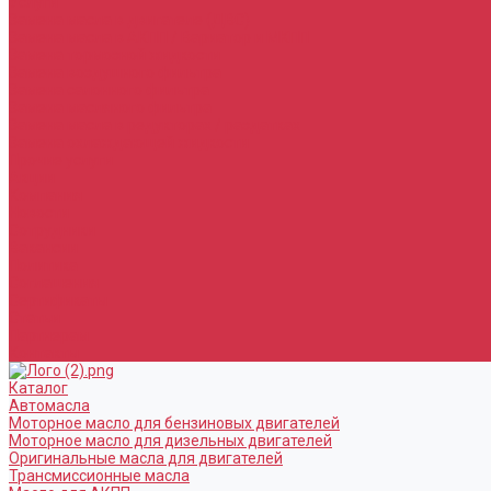
Услуги
Замена масла в двигателе (ДВС)
Замена масла в АКПП / Вариатор и МКПП
Замена тормозной жидкости
Замена воздушного фильтра
Замена салонного фильтра
Замена масляного фильтра
Замена масла в редукторах / раздатках
Замена охлаждающей жидкости
Прочие услуги
Акции
Компания
Новости
Сотрудники
Вакансии
Политика
Соглашения
Сертификаты
Статьи
Партнерам
Контакты
Каталог
Автомасла
Моторное масло для бензиновых двигателей
Моторное масло для дизельных двигателей
Оригинальные масла для двигателей
Трансмиссионные масла