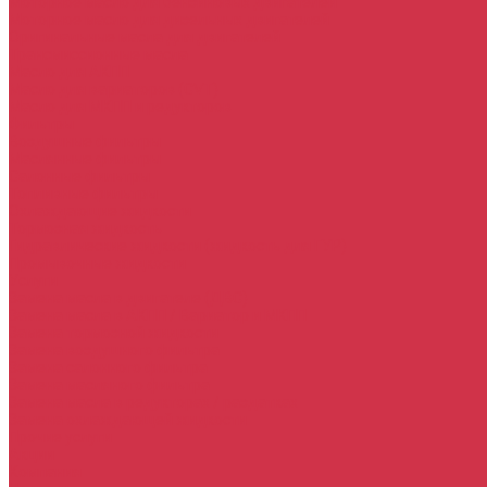
Моторное масло для бензиновых двигателей
Моторное масло для дизельных двигателей
Оригинальные масла для двигателей
Трансмиссионные масла
Масло для АКПП
Масло для вариаторов (CVT)
Масло для МКПП и редукторов
Фильтры
Воздушные фильтры
Маслянные фильтры
Салонные фильтры
Топливные фильтры
Охлаждающие жидкости
Тормозная жидкость
Гидравлические жидкости (жидкость для ГУР)
Промывочные жидкости
Услуги
Замена масла в двигателе (ДВС)
Замена масла в АКПП / Вариатор и МКПП
Замена тормозной жидкости
Замена воздушного фильтра
Замена салонного фильтра
Замена масляного фильтра
Замена масла в редукторах / раздатках
Замена охлаждающей жидкости
Прочие услуги
Акции
Компания