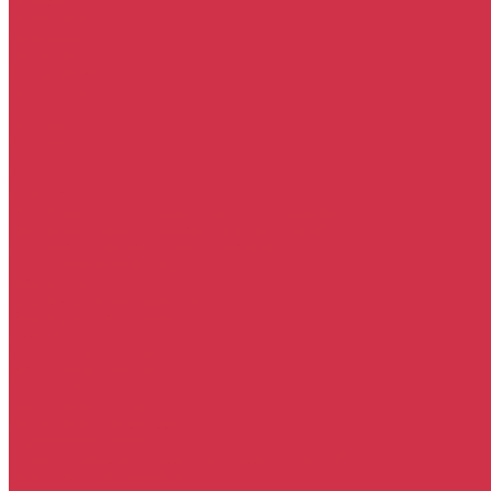
Новости
Сотрудники
Вакансии
Политика
Соглашения
Сертификаты
Статьи
Партнерам
Контакты
...
Каталог
Автомасла
Моторное масло для бензиновых двигателей
Моторное масло для дизельных двигателей
Оригинальные масла для двигателей
Трансмиссионные масла
Масло для АКПП
Масло для вариаторов (CVT)
Масло для МКПП и редукторов
Фильтры
Воздушные фильтры
Маслянные фильтры
Салонные фильтры
Топливные фильтры
Охлаждающие жидкости
Тормозная жидкость
Гидравлические жидкости (жидкость для ГУР)
Промывочные жидкости