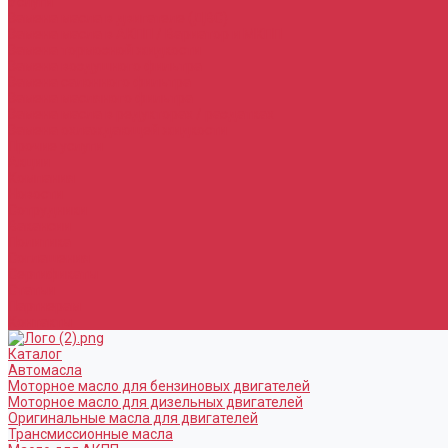
Услуги
Замена масла в двигателе (ДВС)
Замена масла в АКПП / Вариатор и МКПП
Замена тормозной жидкости
Замена воздушного фильтра
Замена салонного фильтра
Замена масляного фильтра
Замена масла в редукторах / раздатках
Замена охлаждающей жидкости
Прочие услуги
Акции
Компания
Новости
Сотрудники
Вакансии
Политика
Соглашения
Сертификаты
Статьи
Партнерам
Контакты
Каталог
Автомасла
Моторное масло для бензиновых двигателей
Моторное масло для дизельных двигателей
Оригинальные масла для двигателей
Трансмиссионные масла