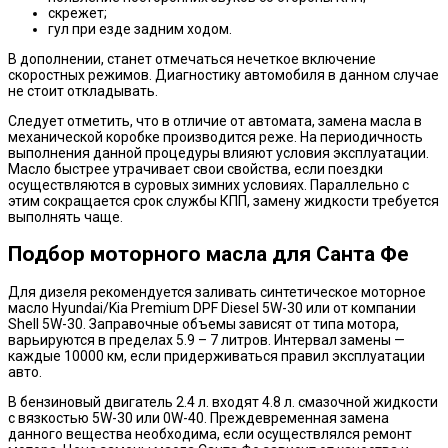
скрежет;
гул при езде задним ходом.
В дополнении, станет отмечаться нечеткое включение
скоростных режимов. Диагностику автомобиля в данном случае
не стоит откладывать.
Следует отметить, что в отличие от автомата, замена масла в
механической коробке производится реже. На периодичность
выполнения данной процедуры влияют условия эксплуатации.
Масло быстрее утрачивает свои свойства, если поездки
осуществляются в суровых зимних условиях. Параллельно с
этим сокращается срок службы КПП, замену жидкости требуется
выполнять чаще.
Подбор моторного масла для Санта Фе
Для дизеля рекомендуется заливать синтетическое моторное
масло Hyundai/Kia Premium DPF Diesel 5W-30 или от компании
Shell 5W-30. Заправочные объемы зависят от типа мотора,
варьируются в пределах 5.9 – 7 литров. Интервал замены —
каждые 10000 км, если придерживаться правил эксплуатации
авто.
В бензиновый двигатель 2.4 л. входят 4.8 л. смазочной жидкости
с вязкостью 5W-30 или 0W-40. Преждевременная замена
данного вещества необходима, если осуществлялся ремонт