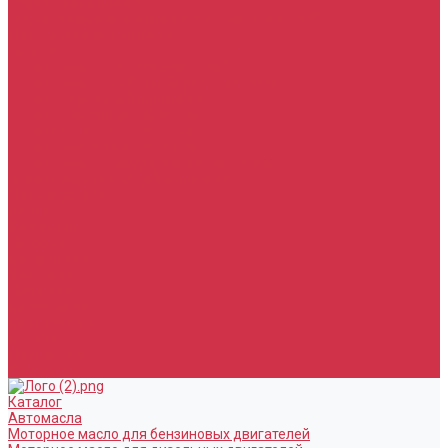
Тормозная жидкость
Гидравлические жидкости (жидкость для ГУР)
Промывочные жидкости
Услуги
Замена масла в двигателе (ДВС)
Замена масла в АКПП / Вариатор и МКПП
Замена тормозной жидкости
Замена воздушного фильтра
Замена салонного фильтра
Замена масляного фильтра
Замена масла в редукторах / раздатках
Замена охлаждающей жидкости
Прочие услуги
Акции
Компания
Новости
Сотрудники
Вакансии
Политика
Соглашения
Сертификаты
Статьи
Партнерам
Контакты
Каталог
Автомасла
Моторное масло для бензиновых двигателей