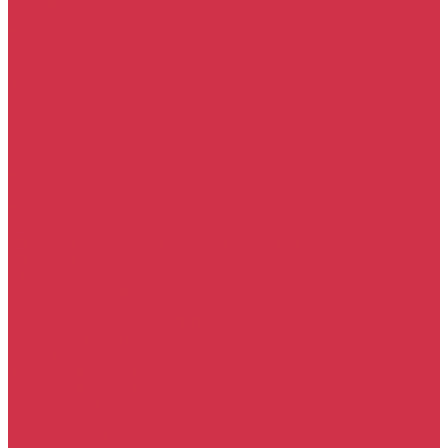
Прочие услуги
Акции
Компания
Новости
Сотрудники
Вакансии
Политика
Соглашения
Сертификаты
Статьи
Партнерам
Контакты
...
Каталог
Автомасла
Моторное масло для бензиновых двигателей
Моторное масло для дизельных двигателей
Оригинальные масла для двигателей
Трансмиссионные масла
Масло для АКПП
Масло для вариаторов (CVT)
Масло для МКПП и редукторов
Фильтры
Воздушные фильтры
Маслянные фильтры
Салонные фильтры
Топливные фильтры
Охлаждающие жидкости