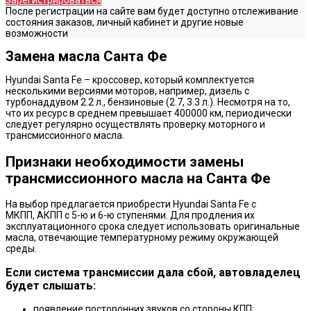
Зарегистрироваться
После регистрации на сайте вам будет доступно отслеживание
состояния заказов, личный кабинет и другие новые
возможности
Замена масла Санта Фе
Hyundai Santa Fe – кроссовер, который комплектуется
несколькими версиями моторов, например, дизель с
турбонаддувом 2.2 л., бензиновые (2.7, 3.3 л.). Несмотря на то,
что их ресурс в среднем превышает 400000 км, периодически
следует регулярно осуществлять проверку моторного и
трансмиссионного масла.
Признаки необходимости замены
трансмиссионного масла на Санта Фе
На выбор предлагается приобрести Hyundai Santa Fe с
МКПП, АКПП с 5-ю и 6-ю ступенями. Для продления их
эксплуатационного срока следует использовать оригинальные
масла, отвечающие температурному режиму окружающей
среды.
Если система трансмиссии дала сбой, автовладелец
будет слышать:
появление посторонних звуков со стороны КПП;