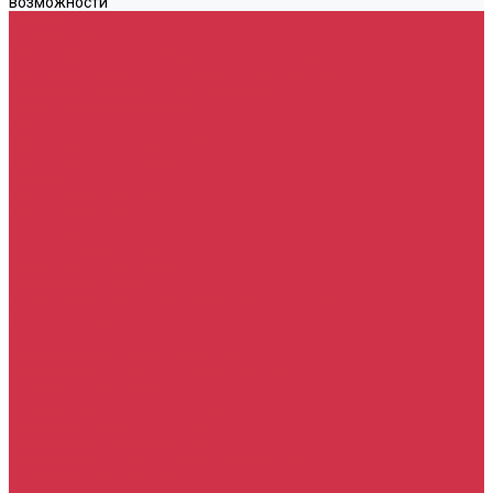
возможности
Каталог
Автомасла
Моторное масло для бензиновых двигателей
Моторное масло для дизельных двигателей
Оригинальные масла для двигателей
Трансмиссионные масла
Масло для АКПП
Масло для вариаторов (CVT)
Масло для МКПП и редукторов
Фильтры
Воздушные фильтры
Маслянные фильтры
Салонные фильтры
Топливные фильтры
Охлаждающие жидкости
Тормозная жидкость
Гидравлические жидкости (жидкость для ГУР)
Промывочные жидкости
Услуги
Замена масла в двигателе (ДВС)
Замена масла в АКПП / Вариатор и МКПП
Замена тормозной жидкости
Замена воздушного фильтра
Замена салонного фильтра
Замена масляного фильтра
Замена масла в редукторах / раздатках
Замена охлаждающей жидкости