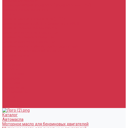
Тормозная жидкость
Гидравлические жидкости (жидкость для ГУР)
Промывочные жидкости
Услуги
Замена масла в двигателе (ДВС)
Замена масла в АКПП / Вариатор и МКПП
Замена тормозной жидкости
Замена воздушного фильтра
Замена салонного фильтра
Замена масляного фильтра
Замена масла в редукторах / раздатках
Замена охлаждающей жидкости
Прочие услуги
Акции
Компания
Новости
Сотрудники
Вакансии
Политика
Соглашения
Сертификаты
Статьи
Партнерам
Контакты
Каталог
Автомасла
Моторное масло для бензиновых двигателей