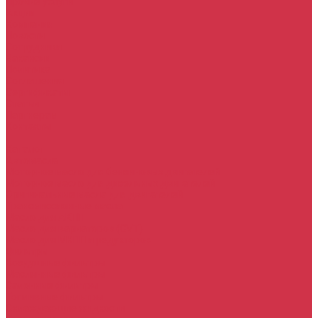
Прочие услуги
Акции
Компания
Новости
Сотрудники
Вакансии
Политика
Соглашения
Сертификаты
Статьи
Партнерам
Контакты
...
Каталог
Автомасла
Моторное масло для бензиновых двигателей
Моторное масло для дизельных двигателей
Оригинальные масла для двигателей
Трансмиссионные масла
Масло для АКПП
Масло для вариаторов (CVT)
Масло для МКПП и редукторов
Фильтры
Воздушные фильтры
Маслянные фильтры
Салонные фильтры
Топливные фильтры
Охлаждающие жидкости