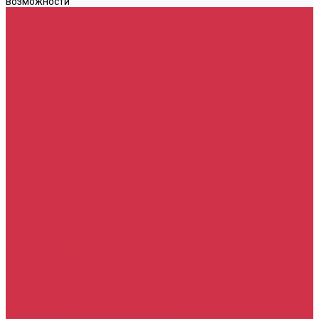
возможности
Каталог
Автомасла
Моторное масло для бензиновых двигателей
Моторное масло для дизельных двигателей
Оригинальные масла для двигателей
Трансмиссионные масла
Масло для АКПП
Масло для вариаторов (CVT)
Масло для МКПП и редукторов
Фильтры
Воздушные фильтры
Маслянные фильтры
Салонные фильтры
Топливные фильтры
Охлаждающие жидкости
Тормозная жидкость
Гидравлические жидкости (жидкость для ГУР)
Промывочные жидкости
Услуги
Замена масла в двигателе (ДВС)
Замена масла в АКПП / Вариатор и МКПП
Замена тормозной жидкости
Замена воздушного фильтра
Замена салонного фильтра
Замена масляного фильтра
Замена масла в редукторах / раздатках
Замена охлаждающей жидкости