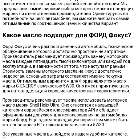
ассортимент моторных масел разной ценовой категории. Мы
предлагаем самый широкий выбор моторных масел от ведущих
мировых и отечественных производителей. Ориентируясь на
потребности вашего автомобиля, вы сможете выбрать самый
оптимальный по соотношению цены и качества вариант.
Какое масло подходит для ФОРД Фокус?
Форд Фокус очень распространенный автомобиль, техническое
обслуживание которого достаточно простое и не затратное.
Производитель рекомендует производить замену моторного
масла каждые пятнадцать тысяч километров или каждый год
эксплуатации, в зависимости от того, что наступает раньше.
Стоимость замены моторного масла на Фокус достаточно
недорогая, основные затраты составляет именно покупка
масла. Оптимальным вариантом для Форда является масло
марки G-ENERGY с вязкостью 5W30. Оно имеет приятную цену
для автовладельца и хорошие качественные характеристики.
Производитель рекомендует так же использовать моторное
масло марки Shell Helix Ultra. Оно относится к наивысшей
категории европейского классификатора API и обладает
официальным допуском для использования на автомобилях
марки Форд. Еще одним подходящим вариантом может быть
моторное масло Elf с показателем вязкости 5W30.
Все указанные масла вы найдете в нашем удобном каталоге.