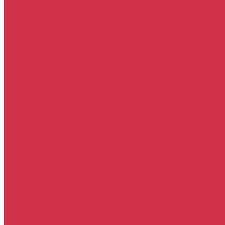
Моторное масло для бензиновых двигателей
Моторное масло для дизельных двигателей
Оригинальные масла для двигателей
Трансмиссионные масла
Масло для АКПП
Масло для вариаторов (CVT)
Масло для МКПП и редукторов
Фильтры
Воздушные фильтры
Маслянные фильтры
Салонные фильтры
Топливные фильтры
Охлаждающие жидкости
Тормозная жидкость
Гидравлические жидкости (жидкость для ГУР)
Промывочные жидкости
Услуги
Замена масла в двигателе (ДВС)
Замена масла в АКПП / Вариатор и МКПП
Замена тормозной жидкости
Замена воздушного фильтра
Замена салонного фильтра
Замена масляного фильтра
Замена масла в редукторах / раздатках
Замена охлаждающей жидкости
Прочие услуги
Акции
Компания