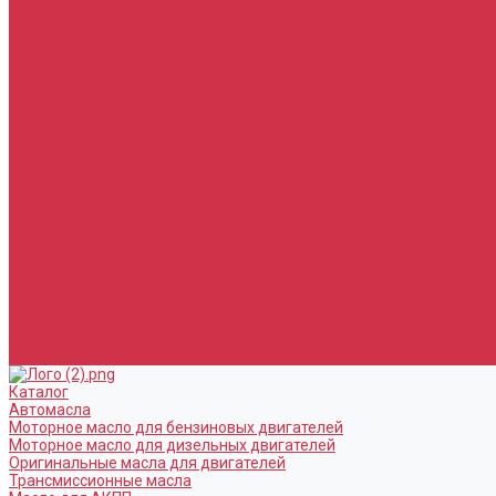
Услуги
Замена масла в двигателе (ДВС)
Замена масла в АКПП / Вариатор и МКПП
Замена тормозной жидкости
Замена воздушного фильтра
Замена салонного фильтра
Замена масляного фильтра
Замена масла в редукторах / раздатках
Замена охлаждающей жидкости
Прочие услуги
Акции
Компания
Новости
Сотрудники
Вакансии
Политика
Соглашения
Сертификаты
Статьи
Партнерам
Контакты
Каталог
Автомасла
Моторное масло для бензиновых двигателей
Моторное масло для дизельных двигателей
Оригинальные масла для двигателей
Трансмиссионные масла