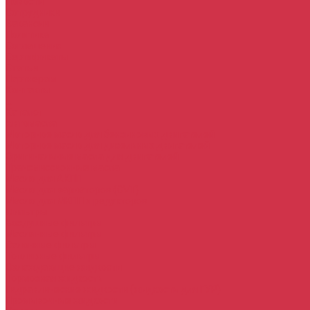
Новости
Сотрудники
Вакансии
Политика
Соглашения
Сертификаты
Статьи
Партнерам
Контакты
...
Каталог
Автомасла
Моторное масло для бензиновых двигателей
Моторное масло для дизельных двигателей
Оригинальные масла для двигателей
Трансмиссионные масла
Масло для АКПП
Масло для вариаторов (CVT)
Масло для МКПП и редукторов
Фильтры
Воздушные фильтры
Маслянные фильтры
Салонные фильтры
Топливные фильтры
Охлаждающие жидкости
Тормозная жидкость
Гидравлические жидкости (жидкость для ГУР)
Промывочные жидкости