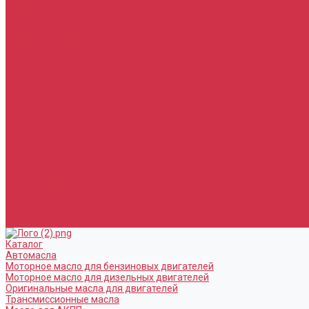
Услуги
Замена масла в двигателе (ДВС)
Замена масла в АКПП / Вариатор и МКПП
Замена тормозной жидкости
Замена воздушного фильтра
Замена салонного фильтра
Замена масляного фильтра
Замена масла в редукторах / раздатках
Замена охлаждающей жидкости
Прочие услуги
Акции
Компания
Новости
Сотрудники
Вакансии
Политика
Соглашения
Сертификаты
Статьи
Партнерам
Контакты
Каталог
Автомасла
Моторное масло для бензиновых двигателей
Моторное масло для дизельных двигателей
Оригинальные масла для двигателей
Трансмиссионные масла