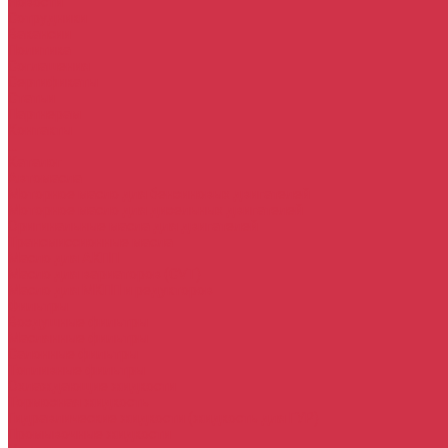
Новости
Сотрудники
Вакансии
Политика
Соглашения
Сертификаты
Статьи
Партнерам
Контакты
...
Каталог
Автомасла
Моторное масло для бензиновых двигателей
Моторное масло для дизельных двигателей
Оригинальные масла для двигателей
Трансмиссионные масла
Масло для АКПП
Масло для вариаторов (CVT)
Масло для МКПП и редукторов
Фильтры
Воздушные фильтры
Маслянные фильтры
Салонные фильтры
Топливные фильтры
Охлаждающие жидкости
Тормозная жидкость
Гидравлические жидкости (жидкость для ГУР)
Промывочные жидкости