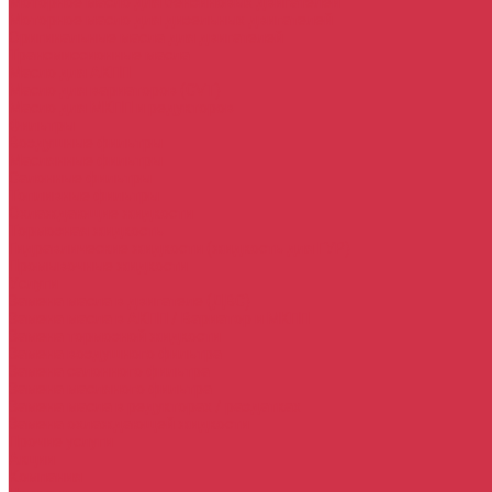
Моторное масло для бензиновых двигателей
Моторное масло для дизельных двигателей
Оригинальные масла для двигателей
Трансмиссионные масла
Масло для АКПП
Масло для вариаторов (CVT)
Масло для МКПП и редукторов
Фильтры
Воздушные фильтры
Маслянные фильтры
Салонные фильтры
Топливные фильтры
Охлаждающие жидкости
Тормозная жидкость
Гидравлические жидкости (жидкость для ГУР)
Промывочные жидкости
Услуги
Замена масла в двигателе (ДВС)
Замена масла в АКПП / Вариатор и МКПП
Замена тормозной жидкости
Замена воздушного фильтра
Замена салонного фильтра
Замена масляного фильтра
Замена масла в редукторах / раздатках
Замена охлаждающей жидкости
Прочие услуги
Акции
Компания