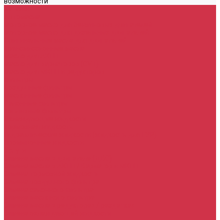
возможности
Каталог
Автомасла
Моторное масло для бензиновых двигателей
Моторное масло для дизельных двигателей
Оригинальные масла для двигателей
Трансмиссионные масла
Масло для АКПП
Масло для вариаторов (CVT)
Масло для МКПП и редукторов
Фильтры
Воздушные фильтры
Маслянные фильтры
Салонные фильтры
Топливные фильтры
Охлаждающие жидкости
Тормозная жидкость
Гидравлические жидкости (жидкость для ГУР)
Промывочные жидкости
Услуги
Замена масла в двигателе (ДВС)
Замена масла в АКПП / Вариатор и МКПП
Замена тормозной жидкости
Замена воздушного фильтра
Замена салонного фильтра
Замена масляного фильтра
Замена масла в редукторах / раздатках
Замена охлаждающей жидкости