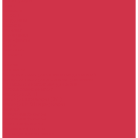
Прочие услуги
Акции
Компания
Новости
Сотрудники
Вакансии
Политика
Соглашения
Сертификаты
Статьи
Партнерам
Контакты
...
Каталог
Автомасла
Моторное масло для бензиновых двигателей
Моторное масло для дизельных двигателей
Оригинальные масла для двигателей
Трансмиссионные масла
Масло для АКПП
Масло для вариаторов (CVT)
Масло для МКПП и редукторов
Фильтры
Воздушные фильтры
Маслянные фильтры
Салонные фильтры
Топливные фильтры
Охлаждающие жидкости