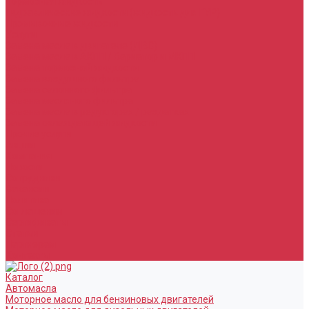
Тормозная жидкость
Гидравлические жидкости (жидкость для ГУР)
Промывочные жидкости
Услуги
Замена масла в двигателе (ДВС)
Замена масла в АКПП / Вариатор и МКПП
Замена тормозной жидкости
Замена воздушного фильтра
Замена салонного фильтра
Замена масляного фильтра
Замена масла в редукторах / раздатках
Замена охлаждающей жидкости
Прочие услуги
Акции
Компания
Новости
Сотрудники
Вакансии
Политика
Соглашения
Сертификаты
Статьи
Партнерам
Контакты
Каталог
Автомасла
Моторное масло для бензиновых двигателей