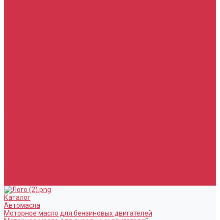
Тормозная жидкость
Гидравлические жидкости (жидкость для ГУР)
Промывочные жидкости
Услуги
Замена масла в двигателе (ДВС)
Замена масла в АКПП / Вариатор и МКПП
Замена тормозной жидкости
Замена воздушного фильтра
Замена салонного фильтра
Замена масляного фильтра
Замена масла в редукторах / раздатках
Замена охлаждающей жидкости
Прочие услуги
Акции
Компания
Новости
Сотрудники
Вакансии
Политика
Соглашения
Сертификаты
Статьи
Партнерам
Контакты
Каталог
Автомасла
Моторное масло для бензиновых двигателей