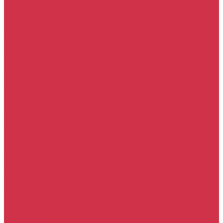
Прочие услуги
Акции
Компания
Новости
Сотрудники
Вакансии
Политика
Соглашения
Сертификаты
Статьи
Партнерам
Контакты
...
Каталог
Автомасла
Моторное масло для бензиновых двигателей
Моторное масло для дизельных двигателей
Оригинальные масла для двигателей
Трансмиссионные масла
Масло для АКПП
Масло для вариаторов (CVT)
Масло для МКПП и редукторов
Фильтры
Воздушные фильтры
Маслянные фильтры
Салонные фильтры
Топливные фильтры
Охлаждающие жидкости