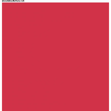
возможности
Каталог
Автомасла
Моторное масло для бензиновых двигателей
Моторное масло для дизельных двигателей
Оригинальные масла для двигателей
Трансмиссионные масла
Масло для АКПП
Масло для вариаторов (CVT)
Масло для МКПП и редукторов
Фильтры
Воздушные фильтры
Маслянные фильтры
Салонные фильтры
Топливные фильтры
Охлаждающие жидкости
Тормозная жидкость
Гидравлические жидкости (жидкость для ГУР)
Промывочные жидкости
Услуги
Замена масла в двигателе (ДВС)
Замена масла в АКПП / Вариатор и МКПП
Замена тормозной жидкости
Замена воздушного фильтра
Замена салонного фильтра
Замена масляного фильтра
Замена масла в редукторах / раздатках
Замена охлаждающей жидкости