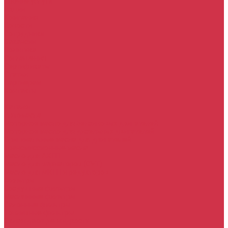
Прочие услуги
Акции
Компания
Новости
Сотрудники
Вакансии
Политика
Соглашения
Сертификаты
Статьи
Партнерам
Контакты
...
Каталог
Автомасла
Моторное масло для бензиновых двигателей
Моторное масло для дизельных двигателей
Оригинальные масла для двигателей
Трансмиссионные масла
Масло для АКПП
Масло для вариаторов (CVT)
Масло для МКПП и редукторов
Фильтры
Воздушные фильтры
Маслянные фильтры
Салонные фильтры
Топливные фильтры
Охлаждающие жидкости