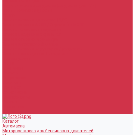
Тормозная жидкость
Гидравлические жидкости (жидкость для ГУР)
Промывочные жидкости
Услуги
Замена масла в двигателе (ДВС)
Замена масла в АКПП / Вариатор и МКПП
Замена тормозной жидкости
Замена воздушного фильтра
Замена салонного фильтра
Замена масляного фильтра
Замена масла в редукторах / раздатках
Замена охлаждающей жидкости
Прочие услуги
Акции
Компания
Новости
Сотрудники
Вакансии
Политика
Соглашения
Сертификаты
Статьи
Партнерам
Контакты
Каталог
Автомасла
Моторное масло для бензиновых двигателей