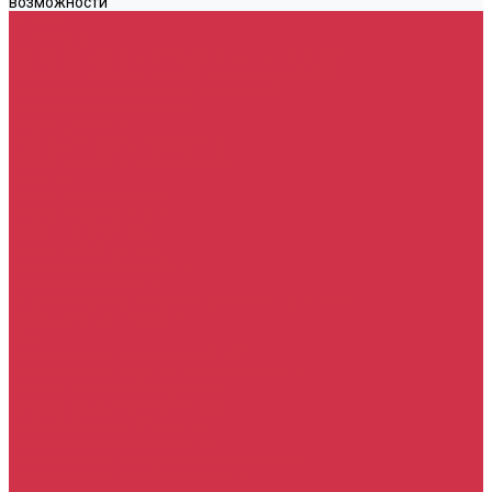
возможности
Каталог
Автомасла
Моторное масло для бензиновых двигателей
Моторное масло для дизельных двигателей
Оригинальные масла для двигателей
Трансмиссионные масла
Масло для АКПП
Масло для вариаторов (CVT)
Масло для МКПП и редукторов
Фильтры
Воздушные фильтры
Маслянные фильтры
Салонные фильтры
Топливные фильтры
Охлаждающие жидкости
Тормозная жидкость
Гидравлические жидкости (жидкость для ГУР)
Промывочные жидкости
Услуги
Замена масла в двигателе (ДВС)
Замена масла в АКПП / Вариатор и МКПП
Замена тормозной жидкости
Замена воздушного фильтра
Замена салонного фильтра
Замена масляного фильтра
Замена масла в редукторах / раздатках
Замена охлаждающей жидкости