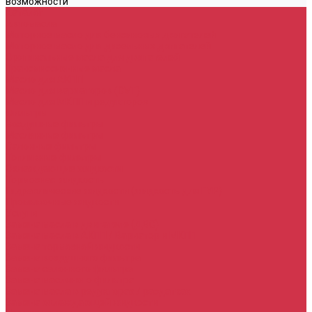
возможности
Каталог
Автомасла
Моторное масло для бензиновых двигателей
Моторное масло для дизельных двигателей
Оригинальные масла для двигателей
Трансмиссионные масла
Масло для АКПП
Масло для вариаторов (CVT)
Масло для МКПП и редукторов
Фильтры
Воздушные фильтры
Маслянные фильтры
Салонные фильтры
Топливные фильтры
Охлаждающие жидкости
Тормозная жидкость
Гидравлические жидкости (жидкость для ГУР)
Промывочные жидкости
Услуги
Замена масла в двигателе (ДВС)
Замена масла в АКПП / Вариатор и МКПП
Замена тормозной жидкости
Замена воздушного фильтра
Замена салонного фильтра
Замена масляного фильтра
Замена масла в редукторах / раздатках
Замена охлаждающей жидкости