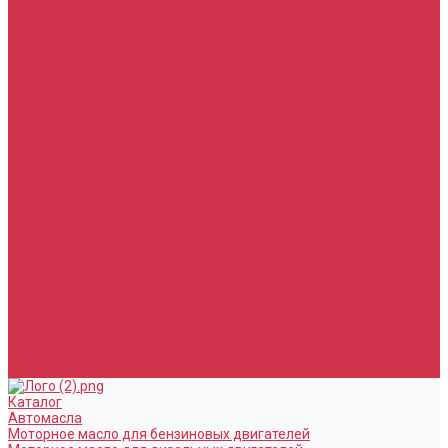
Тормозная жидкость
Гидравлические жидкости (жидкость для ГУР)
Промывочные жидкости
Услуги
Замена масла в двигателе (ДВС)
Замена масла в АКПП / Вариатор и МКПП
Замена тормозной жидкости
Замена воздушного фильтра
Замена салонного фильтра
Замена масляного фильтра
Замена масла в редукторах / раздатках
Замена охлаждающей жидкости
Прочие услуги
Акции
Компания
Новости
Сотрудники
Вакансии
Политика
Соглашения
Сертификаты
Статьи
Партнерам
Контакты
Каталог
Автомасла
Моторное масло для бензиновых двигателей