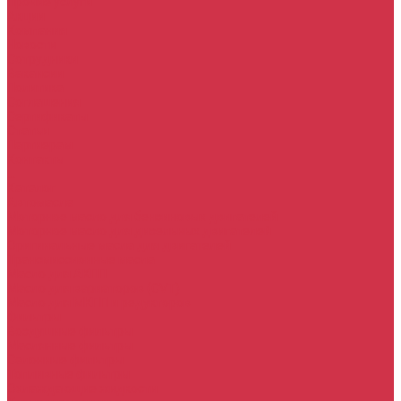
Прочие услуги
Акции
Компания
Новости
Сотрудники
Вакансии
Политика
Соглашения
Сертификаты
Статьи
Партнерам
Контакты
...
Каталог
Автомасла
Моторное масло для бензиновых двигателей
Моторное масло для дизельных двигателей
Оригинальные масла для двигателей
Трансмиссионные масла
Масло для АКПП
Масло для вариаторов (CVT)
Масло для МКПП и редукторов
Фильтры
Воздушные фильтры
Маслянные фильтры
Салонные фильтры
Топливные фильтры
Охлаждающие жидкости