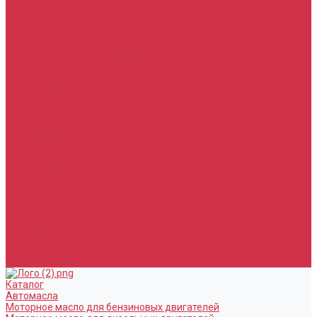
Тормозная жидкость
Гидравлические жидкости (жидкость для ГУР)
Промывочные жидкости
Услуги
Замена масла в двигателе (ДВС)
Замена масла в АКПП / Вариатор и МКПП
Замена тормозной жидкости
Замена воздушного фильтра
Замена салонного фильтра
Замена масляного фильтра
Замена масла в редукторах / раздатках
Замена охлаждающей жидкости
Прочие услуги
Акции
Компания
Новости
Сотрудники
Вакансии
Политика
Соглашения
Сертификаты
Статьи
Партнерам
Контакты
Каталог
Автомасла
Моторное масло для бензиновых двигателей