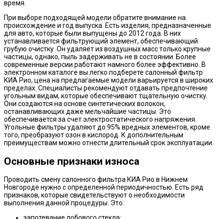
время.
При выборе подходящей модели обратите внимание на
происхождение и год выпуска. Есть изделия, предназначенные
для авто, которые были выпущены до 2012 года. В них
устанавливается фильтрующий элемент, обеспечивающий
грубую очистку. Он удаляет из воздушных масс только крупные
частицы, однако, пыль задерживать не в состоянии. Более
современные версии работают намного более эффективно. В
электронном каталоге вы легко подберете салонный фильтр
КИА Рио, цена на предлагаемые модели варьируется в широких
пределах. Специалисты рекомендуют отдавать предпочтение
угольным видам, которые обеспечивают тщательную очистку.
Они создаются на основе синтетических волокон,
останавливающих даже мельчайшие частицы. Это
обеспечивается за счет электростатического напряжения.
Угольные фильтры удаляют до 95% вредных элементов, кроме
того, преобразуют озон в кислород. К дополнительным
преимуществам можно отнести длительный срок эксплуатации.
Основные признаки износа
Проводить смену салонного фильтра КИА Рио в Нижнем
Новгороде нужно с определенной периодичностью. Есть ряд
признаков, которые свидетельствуют о необходимости
выполнения данной процедуры. Это:
запотевание лобового стекла;