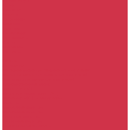
Прочие услуги
Акции
Компания
Новости
Сотрудники
Вакансии
Политика
Соглашения
Сертификаты
Статьи
Партнерам
Контакты
...
Каталог
Автомасла
Моторное масло для бензиновых двигателей
Моторное масло для дизельных двигателей
Оригинальные масла для двигателей
Трансмиссионные масла
Масло для АКПП
Масло для вариаторов (CVT)
Масло для МКПП и редукторов
Фильтры
Воздушные фильтры
Маслянные фильтры
Салонные фильтры
Топливные фильтры
Охлаждающие жидкости