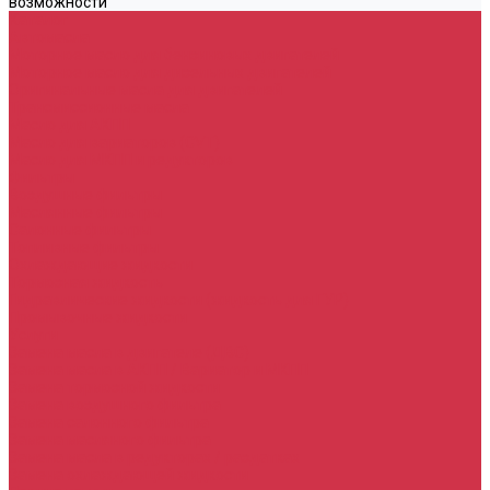
возможности
Каталог
Автомасла
Моторное масло для бензиновых двигателей
Моторное масло для дизельных двигателей
Оригинальные масла для двигателей
Трансмиссионные масла
Масло для АКПП
Масло для вариаторов (CVT)
Масло для МКПП и редукторов
Фильтры
Воздушные фильтры
Маслянные фильтры
Салонные фильтры
Топливные фильтры
Охлаждающие жидкости
Тормозная жидкость
Гидравлические жидкости (жидкость для ГУР)
Промывочные жидкости
Услуги
Замена масла в двигателе (ДВС)
Замена масла в АКПП / Вариатор и МКПП
Замена тормозной жидкости
Замена воздушного фильтра
Замена салонного фильтра
Замена масляного фильтра
Замена масла в редукторах / раздатках
Замена охлаждающей жидкости