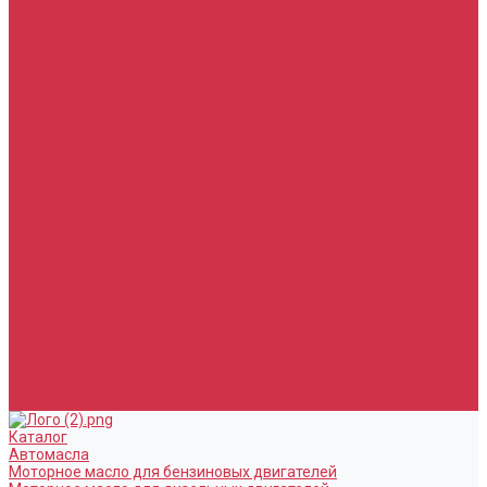
Тормозная жидкость
Гидравлические жидкости (жидкость для ГУР)
Промывочные жидкости
Услуги
Замена масла в двигателе (ДВС)
Замена масла в АКПП / Вариатор и МКПП
Замена тормозной жидкости
Замена воздушного фильтра
Замена салонного фильтра
Замена масляного фильтра
Замена масла в редукторах / раздатках
Замена охлаждающей жидкости
Прочие услуги
Акции
Компания
Новости
Сотрудники
Вакансии
Политика
Соглашения
Сертификаты
Статьи
Партнерам
Контакты
Каталог
Автомасла
Моторное масло для бензиновых двигателей