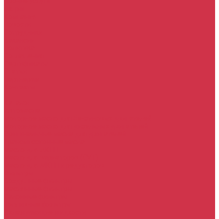
Прочие услуги
Акции
Компания
Новости
Сотрудники
Вакансии
Политика
Соглашения
Сертификаты
Статьи
Партнерам
Контакты
...
Каталог
Автомасла
Моторное масло для бензиновых двигателей
Моторное масло для дизельных двигателей
Оригинальные масла для двигателей
Трансмиссионные масла
Масло для АКПП
Масло для вариаторов (CVT)
Масло для МКПП и редукторов
Фильтры
Воздушные фильтры
Маслянные фильтры
Салонные фильтры
Топливные фильтры
Охлаждающие жидкости