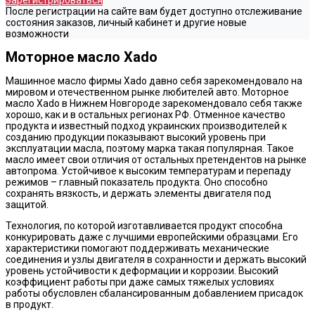
Зарегистрироваться
После регистрации на сайте вам будет доступно отслеживание
состояния заказов, личный кабинет и другие новые
возможности
Моторное масло Хado
Машинное масло фирмы Xado давно себя зарекомендовало на
мировом и отечественном рынке любителей авто. Моторное
масло Xado в Нижнем Новгороде зарекомендовало себя также
хорошо, как и в остальных регионах РФ. Отменное качество
продукта и известный подход украинских производителей к
созданию продукции показывают высокий уровень при
эксплуатации масла, поэтому марка такая популярная. Такое
масло имеет свои отличия от остальных претендентов на рынке
автопрома. Устойчивое к высоким температурам и перепаду
режимов – главный показатель продукта. Оно способно
сохранять вязкость, и держать элементы двигателя под
защитой.
Технология, по которой изготавливается продукт способна
конкурировать даже с лучшими европейскими образцами. Его
характеристики помогают поддерживать механические
соединения и узлы двигателя в сохранности и держать высокий
уровень устойчивости к деформации и коррозии. Высокий
коэффициент работы при даже самых тяжелых условиях
работы обусловлен сбалансированным добавлением присадок
в продукт.