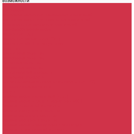
возможности
Каталог
Автомасла
Моторное масло для бензиновых двигателей
Моторное масло для дизельных двигателей
Оригинальные масла для двигателей
Трансмиссионные масла
Масло для АКПП
Масло для вариаторов (CVT)
Масло для МКПП и редукторов
Фильтры
Воздушные фильтры
Маслянные фильтры
Салонные фильтры
Топливные фильтры
Охлаждающие жидкости
Тормозная жидкость
Гидравлические жидкости (жидкость для ГУР)
Промывочные жидкости
Услуги
Замена масла в двигателе (ДВС)
Замена масла в АКПП / Вариатор и МКПП
Замена тормозной жидкости
Замена воздушного фильтра
Замена салонного фильтра
Замена масляного фильтра
Замена масла в редукторах / раздатках
Замена охлаждающей жидкости