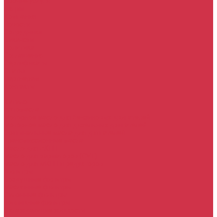
Прочие услуги
Акции
Компания
Новости
Сотрудники
Вакансии
Политика
Соглашения
Сертификаты
Статьи
Партнерам
Контакты
...
Каталог
Автомасла
Моторное масло для бензиновых двигателей
Моторное масло для дизельных двигателей
Оригинальные масла для двигателей
Трансмиссионные масла
Масло для АКПП
Масло для вариаторов (CVT)
Масло для МКПП и редукторов
Фильтры
Воздушные фильтры
Маслянные фильтры
Салонные фильтры
Топливные фильтры
Охлаждающие жидкости