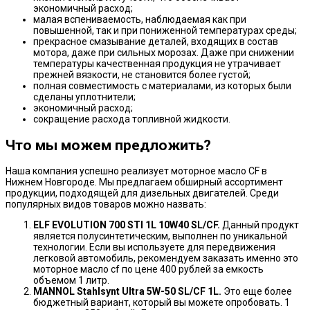
экономичный расход;
малая вспениваемость, наблюдаемая как при
повышенной, так и при пониженной температурах среды;
прекрасное смазывание деталей, входящих в состав
мотора, даже при сильных морозах. Даже при снижении
температуры качественная продукция не утрачивает
прежней вязкости, не становится более густой;
полная совместимость с материалами, из которых были
сделаны уплотнители;
экономичный расход;
сокращение расхода топливной жидкости.
Что мы можем предложить?
Наша компания успешно реализует моторное масло CF в
Нижнем Новгороде. Мы предлагаем обширный ассортимент
продукции, подходящей для дизельных двигателей. Среди
популярных видов товаров можно назвать:
ELF EVOLUTION 700 STI 1L 10W40 SL/CF.
Данный продукт
является полусинтетическим, выполнен по уникальной
технологии. Если вы используете для передвижения
легковой автомобиль, рекомендуем заказать именно это
моторное масло cf по цене 400 рублей за емкость
объемом 1 литр.
MANNOL Stahlsynt Ultra 5W-50 SL/CF 1L.
Это еще более
бюджетный вариант, который вы можете опробовать. 1