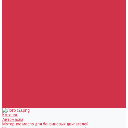
Тормозная жидкость
Гидравлические жидкости (жидкость для ГУР)
Промывочные жидкости
Услуги
Замена масла в двигателе (ДВС)
Замена масла в АКПП / Вариатор и МКПП
Замена тормозной жидкости
Замена воздушного фильтра
Замена салонного фильтра
Замена масляного фильтра
Замена масла в редукторах / раздатках
Замена охлаждающей жидкости
Прочие услуги
Акции
Компания
Новости
Сотрудники
Вакансии
Политика
Соглашения
Сертификаты
Статьи
Партнерам
Контакты
Каталог
Автомасла
Моторное масло для бензиновых двигателей