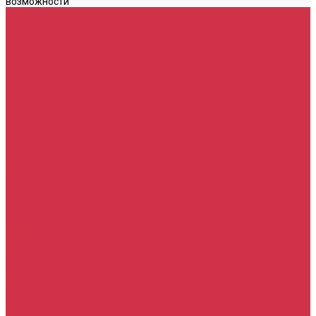
возможности
Каталог
Автомасла
Моторное масло для бензиновых двигателей
Моторное масло для дизельных двигателей
Оригинальные масла для двигателей
Трансмиссионные масла
Масло для АКПП
Масло для вариаторов (CVT)
Масло для МКПП и редукторов
Фильтры
Воздушные фильтры
Маслянные фильтры
Салонные фильтры
Топливные фильтры
Охлаждающие жидкости
Тормозная жидкость
Гидравлические жидкости (жидкость для ГУР)
Промывочные жидкости
Услуги
Замена масла в двигателе (ДВС)
Замена масла в АКПП / Вариатор и МКПП
Замена тормозной жидкости
Замена воздушного фильтра
Замена салонного фильтра
Замена масляного фильтра
Замена масла в редукторах / раздатках
Замена охлаждающей жидкости