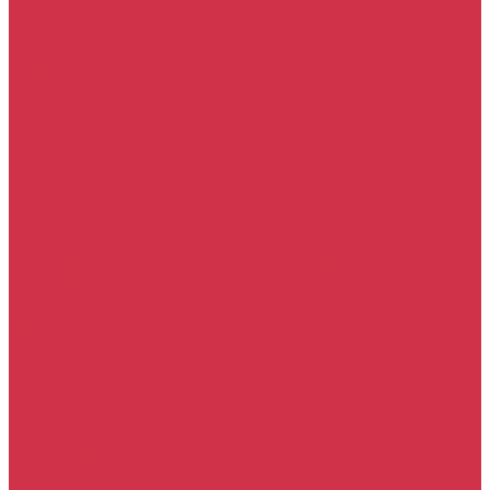
Прочие услуги
Акции
Компания
Новости
Сотрудники
Вакансии
Политика
Соглашения
Сертификаты
Статьи
Партнерам
Контакты
...
Каталог
Автомасла
Моторное масло для бензиновых двигателей
Моторное масло для дизельных двигателей
Оригинальные масла для двигателей
Трансмиссионные масла
Масло для АКПП
Масло для вариаторов (CVT)
Масло для МКПП и редукторов
Фильтры
Воздушные фильтры
Маслянные фильтры
Салонные фильтры
Топливные фильтры
Охлаждающие жидкости