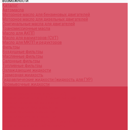
возможности
Каталог
Автомасла
Моторное масло для бензиновых двигателей
Моторное масло для дизельных двигателей
Оригинальные масла для двигателей
Трансмиссионные масла
Масло для АКПП
Масло для вариаторов (CVT)
Масло для МКПП и редукторов
Фильтры
Воздушные фильтры
Маслянные фильтры
Салонные фильтры
Топливные фильтры
Охлаждающие жидкости
Тормозная жидкость
Гидравлические жидкости (жидкость для ГУР)
Промывочные жидкости
Услуги
Замена масла в двигателе (ДВС)
Замена масла в АКПП / Вариатор и МКПП
Замена тормозной жидкости
Замена воздушного фильтра
Замена салонного фильтра
Замена масляного фильтра
Замена масла в редукторах / раздатках
Замена охлаждающей жидкости