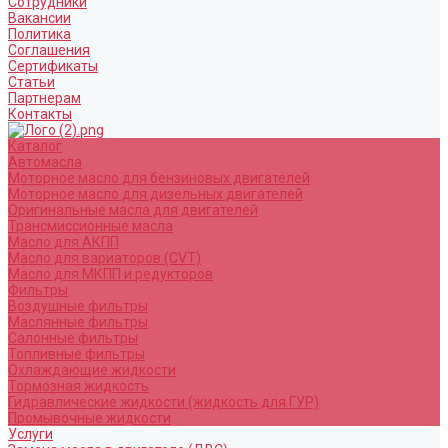
Сотрудники
Вакансии
Политика
Соглашения
Сертификаты
Статьи
Партнерам
Контакты
Каталог
Автомасла
Моторное масло для бензиновых двигателей
Моторное масло для дизельных двигателей
Оригинальные масла для двигателей
Трансмиссионные масла
Масло для АКПП
Масло для вариаторов (CVT)
Масло для МКПП и редукторов
Фильтры
Воздушные фильтры
Маслянные фильтры
Салонные фильтры
Топливные фильтры
Охлаждающие жидкости
Тормозная жидкость
Гидравлические жидкости (жидкость для ГУР)
Промывочные жидкости
Услуги