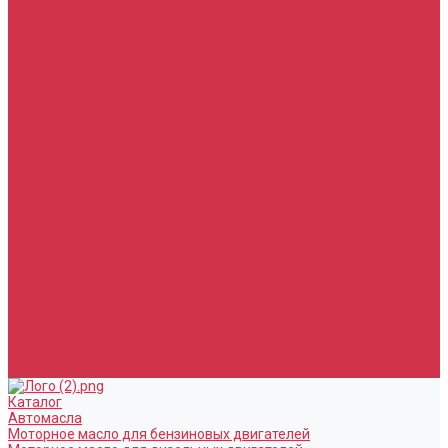
Тормозная жидкость
Гидравлические жидкости (жидкость для ГУР)
Промывочные жидкости
Услуги
Замена масла в двигателе (ДВС)
Замена масла в АКПП / Вариатор и МКПП
Замена тормозной жидкости
Замена воздушного фильтра
Замена салонного фильтра
Замена масляного фильтра
Замена масла в редукторах / раздатках
Замена охлаждающей жидкости
Прочие услуги
Акции
Компания
Новости
Сотрудники
Вакансии
Политика
Соглашения
Сертификаты
Статьи
Партнерам
Контакты
Каталог
Автомасла
Моторное масло для бензиновых двигателей