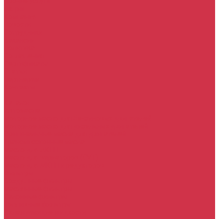
Прочие услуги
Акции
Компания
Новости
Сотрудники
Вакансии
Политика
Соглашения
Сертификаты
Статьи
Партнерам
Контакты
...
Каталог
Автомасла
Моторное масло для бензиновых двигателей
Моторное масло для дизельных двигателей
Оригинальные масла для двигателей
Трансмиссионные масла
Масло для АКПП
Масло для вариаторов (CVT)
Масло для МКПП и редукторов
Фильтры
Воздушные фильтры
Маслянные фильтры
Салонные фильтры
Топливные фильтры
Охлаждающие жидкости