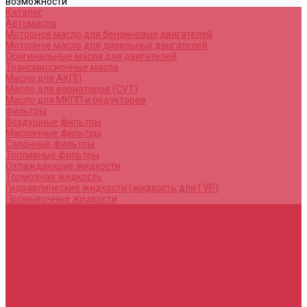
возможности
Каталог
Автомасла
Моторное масло для бензиновых двигателей
Моторное масло для дизельных двигателей
Оригинальные масла для двигателей
Трансмиссионные масла
Масло для АКПП
Масло для вариаторов (CVT)
Масло для МКПП и редукторов
Фильтры
Воздушные фильтры
Маслянные фильтры
Салонные фильтры
Топливные фильтры
Охлаждающие жидкости
Тормозная жидкость
Гидравлические жидкости (жидкость для ГУР)
Промывочные жидкости
Услуги
Замена масла в двигателе (ДВС)
Замена масла в АКПП / Вариатор и МКПП
Замена тормозной жидкости
Замена воздушного фильтра
Замена салонного фильтра
Замена масляного фильтра
Замена масла в редукторах / раздатках
Замена охлаждающей жидкости