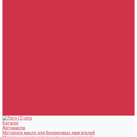
Тормозная жидкость
Гидравлические жидкости (жидкость для ГУР)
Промывочные жидкости
Услуги
Замена масла в двигателе (ДВС)
Замена масла в АКПП / Вариатор и МКПП
Замена тормозной жидкости
Замена воздушного фильтра
Замена салонного фильтра
Замена масляного фильтра
Замена масла в редукторах / раздатках
Замена охлаждающей жидкости
Прочие услуги
Акции
Компания
Новости
Сотрудники
Вакансии
Политика
Соглашения
Сертификаты
Статьи
Партнерам
Контакты
Каталог
Автомасла
Моторное масло для бензиновых двигателей