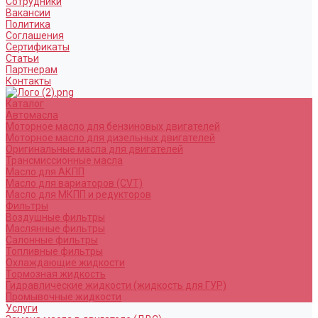
Сотрудники
Вакансии
Политика
Соглашения
Сертификаты
Статьи
Партнерам
Контакты
Каталог
Автомасла
Моторное масло для бензиновых двигателей
Моторное масло для дизельных двигателей
Оригинальные масла для двигателей
Трансмиссионные масла
Масло для АКПП
Масло для вариаторов (CVT)
Масло для МКПП и редукторов
Фильтры
Воздушные фильтры
Маслянные фильтры
Салонные фильтры
Топливные фильтры
Охлаждающие жидкости
Тормозная жидкость
Гидравлические жидкости (жидкость для ГУР)
Промывочные жидкости
Услуги