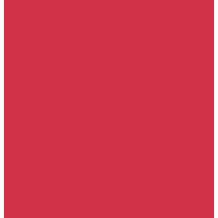
Прочие услуги
Акции
Компания
Новости
Сотрудники
Вакансии
Политика
Соглашения
Сертификаты
Статьи
Партнерам
Контакты
...
Каталог
Автомасла
Моторное масло для бензиновых двигателей
Моторное масло для дизельных двигателей
Оригинальные масла для двигателей
Трансмиссионные масла
Масло для АКПП
Масло для вариаторов (CVT)
Масло для МКПП и редукторов
Фильтры
Воздушные фильтры
Маслянные фильтры
Салонные фильтры
Топливные фильтры
Охлаждающие жидкости