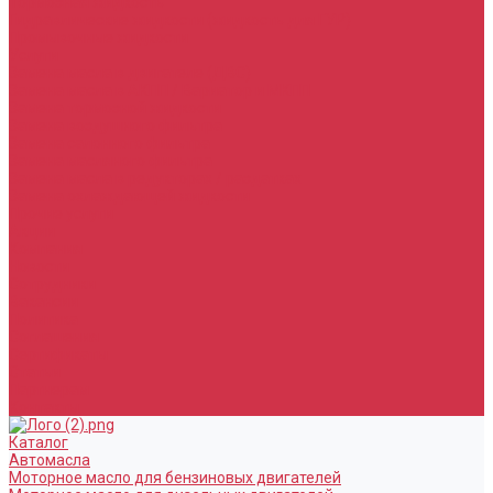
Тормозная жидкость
Гидравлические жидкости (жидкость для ГУР)
Промывочные жидкости
Услуги
Замена масла в двигателе (ДВС)
Замена масла в АКПП / Вариатор и МКПП
Замена тормозной жидкости
Замена воздушного фильтра
Замена салонного фильтра
Замена масляного фильтра
Замена масла в редукторах / раздатках
Замена охлаждающей жидкости
Прочие услуги
Акции
Компания
Новости
Сотрудники
Вакансии
Политика
Соглашения
Сертификаты
Статьи
Партнерам
Контакты
Каталог
Автомасла
Моторное масло для бензиновых двигателей