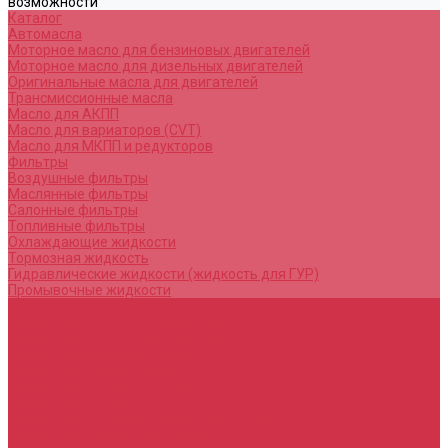
возможности
Каталог
Автомасла
Моторное масло для бензиновых двигателей
Моторное масло для дизельных двигателей
Оригинальные масла для двигателей
Трансмиссионные масла
Масло для АКПП
Масло для вариаторов (CVT)
Масло для МКПП и редукторов
Фильтры
Воздушные фильтры
Маслянные фильтры
Салонные фильтры
Топливные фильтры
Охлаждающие жидкости
Тормозная жидкость
Гидравлические жидкости (жидкость для ГУР)
Промывочные жидкости
Услуги
Замена масла в двигателе (ДВС)
Замена масла в АКПП / Вариатор и МКПП
Замена тормозной жидкости
Замена воздушного фильтра
Замена салонного фильтра
Замена масляного фильтра
Замена масла в редукторах / раздатках
Замена охлаждающей жидкости