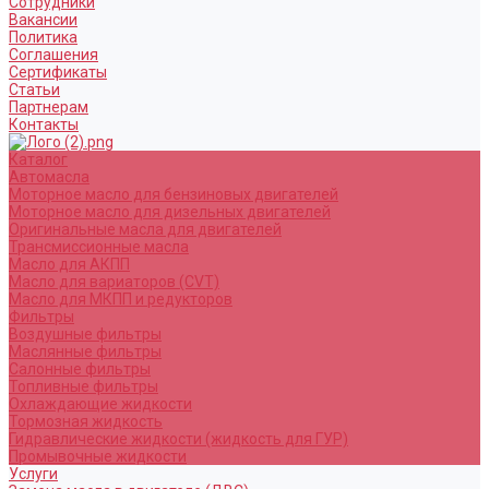
Сотрудники
Вакансии
Политика
Соглашения
Сертификаты
Статьи
Партнерам
Контакты
Каталог
Автомасла
Моторное масло для бензиновых двигателей
Моторное масло для дизельных двигателей
Оригинальные масла для двигателей
Трансмиссионные масла
Масло для АКПП
Масло для вариаторов (CVT)
Масло для МКПП и редукторов
Фильтры
Воздушные фильтры
Маслянные фильтры
Салонные фильтры
Топливные фильтры
Охлаждающие жидкости
Тормозная жидкость
Гидравлические жидкости (жидкость для ГУР)
Промывочные жидкости
Услуги