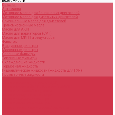
возможности
Каталог
Автомасла
Моторное масло для бензиновых двигателей
Моторное масло для дизельных двигателей
Оригинальные масла для двигателей
Трансмиссионные масла
Масло для АКПП
Масло для вариаторов (CVT)
Масло для МКПП и редукторов
Фильтры
Воздушные фильтры
Маслянные фильтры
Салонные фильтры
Топливные фильтры
Охлаждающие жидкости
Тормозная жидкость
Гидравлические жидкости (жидкость для ГУР)
Промывочные жидкости
Услуги
Замена масла в двигателе (ДВС)
Замена масла в АКПП / Вариатор и МКПП
Замена тормозной жидкости
Замена воздушного фильтра
Замена салонного фильтра
Замена масляного фильтра
Замена масла в редукторах / раздатках
Замена охлаждающей жидкости