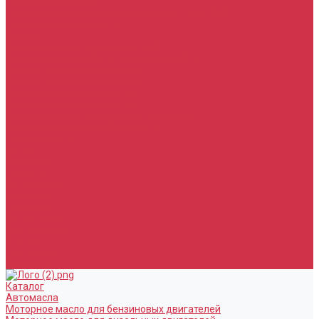
Тормозная жидкость
Гидравлические жидкости (жидкость для ГУР)
Промывочные жидкости
Услуги
Замена масла в двигателе (ДВС)
Замена масла в АКПП / Вариатор и МКПП
Замена тормозной жидкости
Замена воздушного фильтра
Замена салонного фильтра
Замена масляного фильтра
Замена масла в редукторах / раздатках
Замена охлаждающей жидкости
Прочие услуги
Акции
Компания
Новости
Сотрудники
Вакансии
Политика
Соглашения
Сертификаты
Статьи
Партнерам
Контакты
Каталог
Автомасла
Моторное масло для бензиновых двигателей