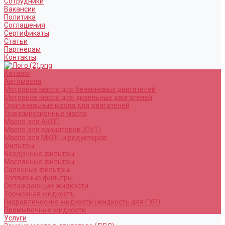
Сотрудники
Вакансии
Политика
Соглашения
Сертификаты
Статьи
Партнерам
Контакты
Каталог
Автомасла
Моторное масло для бензиновых двигателей
Моторное масло для дизельных двигателей
Оригинальные масла для двигателей
Трансмиссионные масла
Масло для АКПП
Масло для вариаторов (CVT)
Масло для МКПП и редукторов
Фильтры
Воздушные фильтры
Маслянные фильтры
Салонные фильтры
Топливные фильтры
Охлаждающие жидкости
Тормозная жидкость
Гидравлические жидкости (жидкость для ГУР)
Промывочные жидкости
Услуги