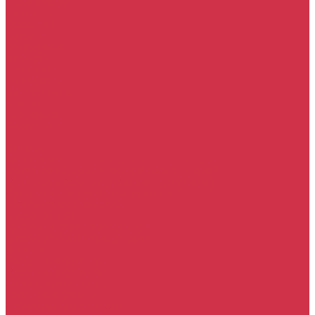
Прочие услуги
Акции
Компания
Новости
Сотрудники
Вакансии
Политика
Соглашения
Сертификаты
Статьи
Партнерам
Контакты
...
Каталог
Автомасла
Моторное масло для бензиновых двигателей
Моторное масло для дизельных двигателей
Оригинальные масла для двигателей
Трансмиссионные масла
Масло для АКПП
Масло для вариаторов (CVT)
Масло для МКПП и редукторов
Фильтры
Воздушные фильтры
Маслянные фильтры
Салонные фильтры
Топливные фильтры
Охлаждающие жидкости