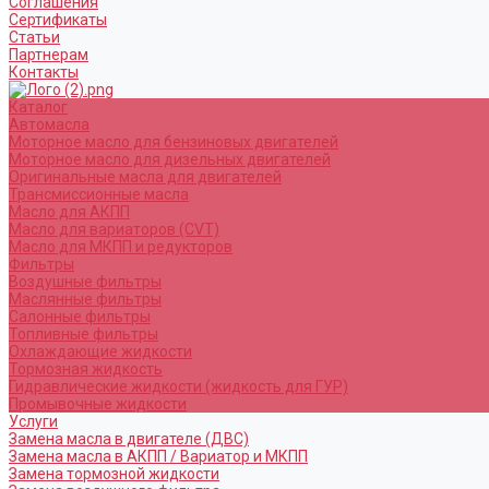
Соглашения
Сертификаты
Статьи
Партнерам
Контакты
Каталог
Автомасла
Моторное масло для бензиновых двигателей
Моторное масло для дизельных двигателей
Оригинальные масла для двигателей
Трансмиссионные масла
Масло для АКПП
Масло для вариаторов (CVT)
Масло для МКПП и редукторов
Фильтры
Воздушные фильтры
Маслянные фильтры
Салонные фильтры
Топливные фильтры
Охлаждающие жидкости
Тормозная жидкость
Гидравлические жидкости (жидкость для ГУР)
Промывочные жидкости
Услуги
Замена масла в двигателе (ДВС)
Замена масла в АКПП / Вариатор и МКПП
Замена тормозной жидкости