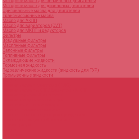
Моторное масло для бензиновых двигателей
Моторное масло для дизельных двигателей
Оригинальные масла для двигателей
Трансмиссионные масла
Масло для АКПП
Масло для вариаторов (CVT)
Масло для МКПП и редукторов
Фильтры
Воздушные фильтры
Маслянные фильтры
Салонные фильтры
Топливные фильтры
Охлаждающие жидкости
Тормозная жидкость
Гидравлические жидкости (жидкость для ГУР)
Промывочные жидкости
Услуги
Замена масла в двигателе (ДВС)
Замена масла в АКПП / Вариатор и МКПП
Замена тормозной жидкости
Замена воздушного фильтра
Замена салонного фильтра
Замена масляного фильтра
Замена масла в редукторах / раздатках
Замена охлаждающей жидкости
Прочие услуги
Акции
Компания