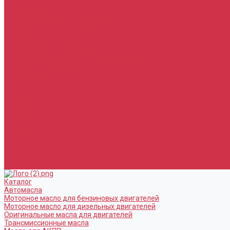
Услуги
Замена масла в двигателе (ДВС)
Замена масла в АКПП / Вариатор и МКПП
Замена тормозной жидкости
Замена воздушного фильтра
Замена салонного фильтра
Замена масляного фильтра
Замена масла в редукторах / раздатках
Замена охлаждающей жидкости
Прочие услуги
Акции
Компания
Новости
Сотрудники
Вакансии
Политика
Соглашения
Сертификаты
Статьи
Партнерам
Контакты
Каталог
Автомасла
Моторное масло для бензиновых двигателей
Моторное масло для дизельных двигателей
Оригинальные масла для двигателей
Трансмиссионные масла