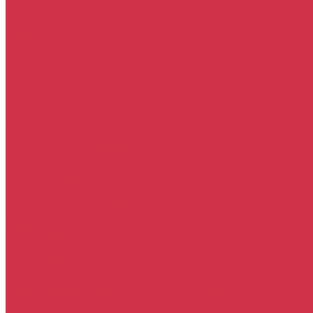
Новости
Сотрудники
Вакансии
Политика
Соглашения
Сертификаты
Статьи
Партнерам
Контакты
...
Каталог
Автомасла
Моторное масло для бензиновых двигателей
Моторное масло для дизельных двигателей
Оригинальные масла для двигателей
Трансмиссионные масла
Масло для АКПП
Масло для вариаторов (CVT)
Масло для МКПП и редукторов
Фильтры
Воздушные фильтры
Маслянные фильтры
Салонные фильтры
Топливные фильтры
Охлаждающие жидкости
Тормозная жидкость
Гидравлические жидкости (жидкость для ГУР)
Промывочные жидкости