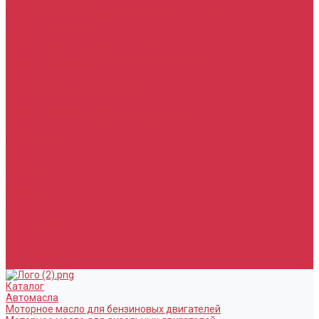
Тормозная жидкость
Гидравлические жидкости (жидкость для ГУР)
Промывочные жидкости
Услуги
Замена масла в двигателе (ДВС)
Замена масла в АКПП / Вариатор и МКПП
Замена тормозной жидкости
Замена воздушного фильтра
Замена салонного фильтра
Замена масляного фильтра
Замена масла в редукторах / раздатках
Замена охлаждающей жидкости
Прочие услуги
Акции
Компания
Новости
Сотрудники
Вакансии
Политика
Соглашения
Сертификаты
Статьи
Партнерам
Контакты
Каталог
Автомасла
Моторное масло для бензиновых двигателей