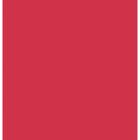
Прочие услуги
Акции
Компания
Новости
Сотрудники
Вакансии
Политика
Соглашения
Сертификаты
Статьи
Партнерам
Контакты
...
Каталог
Автомасла
Моторное масло для бензиновых двигателей
Моторное масло для дизельных двигателей
Оригинальные масла для двигателей
Трансмиссионные масла
Масло для АКПП
Масло для вариаторов (CVT)
Масло для МКПП и редукторов
Фильтры
Воздушные фильтры
Маслянные фильтры
Салонные фильтры
Топливные фильтры
Охлаждающие жидкости