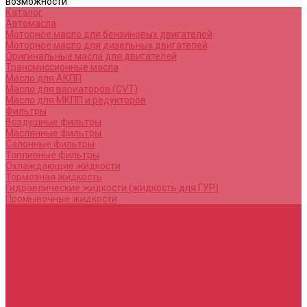
возможности
Каталог
Автомасла
Моторное масло для бензиновых двигателей
Моторное масло для дизельных двигателей
Оригинальные масла для двигателей
Трансмиссионные масла
Масло для АКПП
Масло для вариаторов (CVT)
Масло для МКПП и редукторов
Фильтры
Воздушные фильтры
Маслянные фильтры
Салонные фильтры
Топливные фильтры
Охлаждающие жидкости
Тормозная жидкость
Гидравлические жидкости (жидкость для ГУР)
Промывочные жидкости
Услуги
Замена масла в двигателе (ДВС)
Замена масла в АКПП / Вариатор и МКПП
Замена тормозной жидкости
Замена воздушного фильтра
Замена салонного фильтра
Замена масляного фильтра
Замена масла в редукторах / раздатках
Замена охлаждающей жидкости