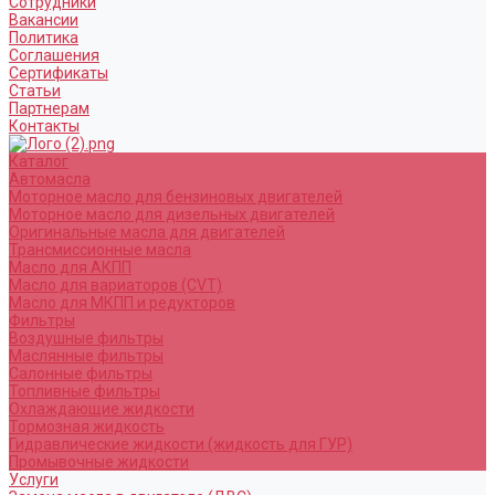
Сотрудники
Вакансии
Политика
Соглашения
Сертификаты
Статьи
Партнерам
Контакты
Каталог
Автомасла
Моторное масло для бензиновых двигателей
Моторное масло для дизельных двигателей
Оригинальные масла для двигателей
Трансмиссионные масла
Масло для АКПП
Масло для вариаторов (CVT)
Масло для МКПП и редукторов
Фильтры
Воздушные фильтры
Маслянные фильтры
Салонные фильтры
Топливные фильтры
Охлаждающие жидкости
Тормозная жидкость
Гидравлические жидкости (жидкость для ГУР)
Промывочные жидкости
Услуги