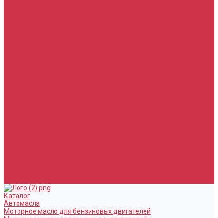
Тормозная жидкость
Гидравлические жидкости (жидкость для ГУР)
Промывочные жидкости
Услуги
Замена масла в двигателе (ДВС)
Замена масла в АКПП / Вариатор и МКПП
Замена тормозной жидкости
Замена воздушного фильтра
Замена салонного фильтра
Замена масляного фильтра
Замена масла в редукторах / раздатках
Замена охлаждающей жидкости
Прочие услуги
Акции
Компания
Новости
Сотрудники
Вакансии
Политика
Соглашения
Сертификаты
Статьи
Партнерам
Контакты
Каталог
Автомасла
Моторное масло для бензиновых двигателей