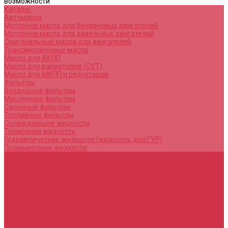
возможности
Каталог
Автомасла
Моторное масло для бензиновых двигателей
Моторное масло для дизельных двигателей
Оригинальные масла для двигателей
Трансмиссионные масла
Масло для АКПП
Масло для вариаторов (CVT)
Масло для МКПП и редукторов
Фильтры
Воздушные фильтры
Маслянные фильтры
Салонные фильтры
Топливные фильтры
Охлаждающие жидкости
Тормозная жидкость
Гидравлические жидкости (жидкость для ГУР)
Промывочные жидкости
Услуги
Замена масла в двигателе (ДВС)
Замена масла в АКПП / Вариатор и МКПП
Замена тормозной жидкости
Замена воздушного фильтра
Замена салонного фильтра
Замена масляного фильтра
Замена масла в редукторах / раздатках
Замена охлаждающей жидкости