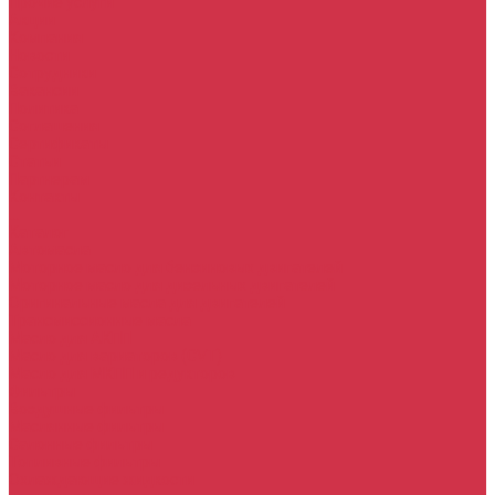
Прочие услуги
Акции
Компания
Новости
Сотрудники
Вакансии
Политика
Соглашения
Сертификаты
Статьи
Партнерам
Контакты
...
Каталог
Автомасла
Моторное масло для бензиновых двигателей
Моторное масло для дизельных двигателей
Оригинальные масла для двигателей
Трансмиссионные масла
Масло для АКПП
Масло для вариаторов (CVT)
Масло для МКПП и редукторов
Фильтры
Воздушные фильтры
Маслянные фильтры
Салонные фильтры
Топливные фильтры
Охлаждающие жидкости