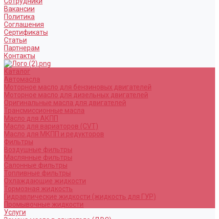
Сотрудники
Вакансии
Политика
Соглашения
Сертификаты
Статьи
Партнерам
Контакты
Каталог
Автомасла
Моторное масло для бензиновых двигателей
Моторное масло для дизельных двигателей
Оригинальные масла для двигателей
Трансмиссионные масла
Масло для АКПП
Масло для вариаторов (CVT)
Масло для МКПП и редукторов
Фильтры
Воздушные фильтры
Маслянные фильтры
Салонные фильтры
Топливные фильтры
Охлаждающие жидкости
Тормозная жидкость
Гидравлические жидкости (жидкость для ГУР)
Промывочные жидкости
Услуги