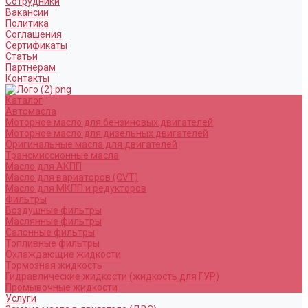
Сотрудники
Вакансии
Политика
Соглашения
Сертификаты
Статьи
Партнерам
Контакты
Каталог
Автомасла
Моторное масло для бензиновых двигателей
Моторное масло для дизельных двигателей
Оригинальные масла для двигателей
Трансмиссионные масла
Масло для АКПП
Масло для вариаторов (CVT)
Масло для МКПП и редукторов
Фильтры
Воздушные фильтры
Маслянные фильтры
Салонные фильтры
Топливные фильтры
Охлаждающие жидкости
Тормозная жидкость
Гидравлические жидкости (жидкость для ГУР)
Промывочные жидкости
Услуги