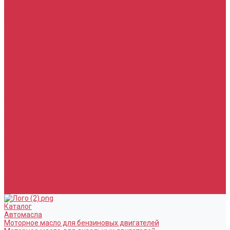
Тормозная жидкость
Гидравлические жидкости (жидкость для ГУР)
Промывочные жидкости
Услуги
Замена масла в двигателе (ДВС)
Замена масла в АКПП / Вариатор и МКПП
Замена тормозной жидкости
Замена воздушного фильтра
Замена салонного фильтра
Замена масляного фильтра
Замена масла в редукторах / раздатках
Замена охлаждающей жидкости
Прочие услуги
Акции
Компания
Новости
Сотрудники
Вакансии
Политика
Соглашения
Сертификаты
Статьи
Партнерам
Контакты
Каталог
Автомасла
Моторное масло для бензиновых двигателей