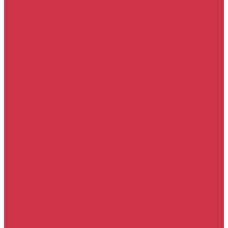
Прочие услуги
Акции
Компания
Новости
Сотрудники
Вакансии
Политика
Соглашения
Сертификаты
Статьи
Партнерам
Контакты
...
Каталог
Автомасла
Моторное масло для бензиновых двигателей
Моторное масло для дизельных двигателей
Оригинальные масла для двигателей
Трансмиссионные масла
Масло для АКПП
Масло для вариаторов (CVT)
Масло для МКПП и редукторов
Фильтры
Воздушные фильтры
Маслянные фильтры
Салонные фильтры
Топливные фильтры
Охлаждающие жидкости