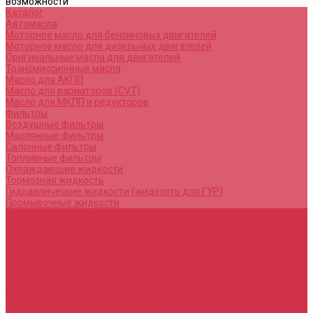
возможности
Каталог
Автомасла
Моторное масло для бензиновых двигателей
Моторное масло для дизельных двигателей
Оригинальные масла для двигателей
Трансмиссионные масла
Масло для АКПП
Масло для вариаторов (CVT)
Масло для МКПП и редукторов
Фильтры
Воздушные фильтры
Маслянные фильтры
Салонные фильтры
Топливные фильтры
Охлаждающие жидкости
Тормозная жидкость
Гидравлические жидкости (жидкость для ГУР)
Промывочные жидкости
Услуги
Замена масла в двигателе (ДВС)
Замена масла в АКПП / Вариатор и МКПП
Замена тормозной жидкости
Замена воздушного фильтра
Замена салонного фильтра
Замена масляного фильтра
Замена масла в редукторах / раздатках
Замена охлаждающей жидкости