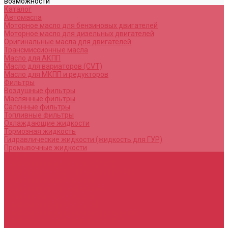
возможности
Каталог
Автомасла
Моторное масло для бензиновых двигателей
Моторное масло для дизельных двигателей
Оригинальные масла для двигателей
Трансмиссионные масла
Масло для АКПП
Масло для вариаторов (CVT)
Масло для МКПП и редукторов
Фильтры
Воздушные фильтры
Маслянные фильтры
Салонные фильтры
Топливные фильтры
Охлаждающие жидкости
Тормозная жидкость
Гидравлические жидкости (жидкость для ГУР)
Промывочные жидкости
Услуги
Замена масла в двигателе (ДВС)
Замена масла в АКПП / Вариатор и МКПП
Замена тормозной жидкости
Замена воздушного фильтра
Замена салонного фильтра
Замена масляного фильтра
Замена масла в редукторах / раздатках
Замена охлаждающей жидкости