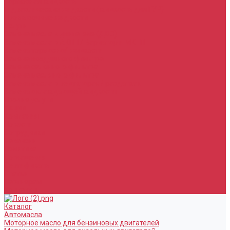
Тормозная жидкость
Гидравлические жидкости (жидкость для ГУР)
Промывочные жидкости
Услуги
Замена масла в двигателе (ДВС)
Замена масла в АКПП / Вариатор и МКПП
Замена тормозной жидкости
Замена воздушного фильтра
Замена салонного фильтра
Замена масляного фильтра
Замена масла в редукторах / раздатках
Замена охлаждающей жидкости
Прочие услуги
Акции
Компания
Новости
Сотрудники
Вакансии
Политика
Соглашения
Сертификаты
Статьи
Партнерам
Контакты
Каталог
Автомасла
Моторное масло для бензиновых двигателей