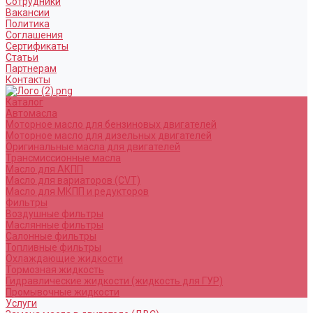
Сотрудники
Вакансии
Политика
Соглашения
Сертификаты
Статьи
Партнерам
Контакты
Каталог
Автомасла
Моторное масло для бензиновых двигателей
Моторное масло для дизельных двигателей
Оригинальные масла для двигателей
Трансмиссионные масла
Масло для АКПП
Масло для вариаторов (CVT)
Масло для МКПП и редукторов
Фильтры
Воздушные фильтры
Маслянные фильтры
Салонные фильтры
Топливные фильтры
Охлаждающие жидкости
Тормозная жидкость
Гидравлические жидкости (жидкость для ГУР)
Промывочные жидкости
Услуги