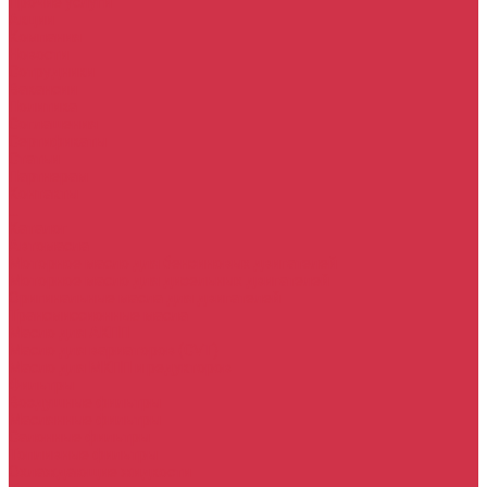
Прочие услуги
Акции
Компания
Новости
Сотрудники
Вакансии
Политика
Соглашения
Сертификаты
Статьи
Партнерам
Контакты
...
Каталог
Автомасла
Моторное масло для бензиновых двигателей
Моторное масло для дизельных двигателей
Оригинальные масла для двигателей
Трансмиссионные масла
Масло для АКПП
Масло для вариаторов (CVT)
Масло для МКПП и редукторов
Фильтры
Воздушные фильтры
Маслянные фильтры
Салонные фильтры
Топливные фильтры
Охлаждающие жидкости