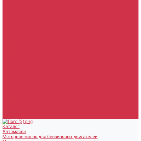
Тормозная жидкость
Гидравлические жидкости (жидкость для ГУР)
Промывочные жидкости
Услуги
Замена масла в двигателе (ДВС)
Замена масла в АКПП / Вариатор и МКПП
Замена тормозной жидкости
Замена воздушного фильтра
Замена салонного фильтра
Замена масляного фильтра
Замена масла в редукторах / раздатках
Замена охлаждающей жидкости
Прочие услуги
Акции
Компания
Новости
Сотрудники
Вакансии
Политика
Соглашения
Сертификаты
Статьи
Партнерам
Контакты
Каталог
Автомасла
Моторное масло для бензиновых двигателей