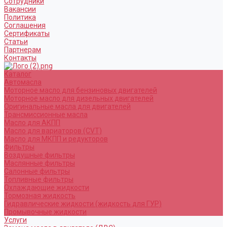
Сотрудники
Вакансии
Политика
Соглашения
Сертификаты
Статьи
Партнерам
Контакты
Каталог
Автомасла
Моторное масло для бензиновых двигателей
Моторное масло для дизельных двигателей
Оригинальные масла для двигателей
Трансмиссионные масла
Масло для АКПП
Масло для вариаторов (CVT)
Масло для МКПП и редукторов
Фильтры
Воздушные фильтры
Маслянные фильтры
Салонные фильтры
Топливные фильтры
Охлаждающие жидкости
Тормозная жидкость
Гидравлические жидкости (жидкость для ГУР)
Промывочные жидкости
Услуги