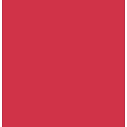
Прочие услуги
Акции
Компания
Новости
Сотрудники
Вакансии
Политика
Соглашения
Сертификаты
Статьи
Партнерам
Контакты
...
Каталог
Автомасла
Моторное масло для бензиновых двигателей
Моторное масло для дизельных двигателей
Оригинальные масла для двигателей
Трансмиссионные масла
Масло для АКПП
Масло для вариаторов (CVT)
Масло для МКПП и редукторов
Фильтры
Воздушные фильтры
Маслянные фильтры
Салонные фильтры
Топливные фильтры
Охлаждающие жидкости