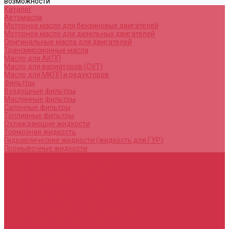
возможности
Каталог
Автомасла
Моторное масло для бензиновых двигателей
Моторное масло для дизельных двигателей
Оригинальные масла для двигателей
Трансмиссионные масла
Масло для АКПП
Масло для вариаторов (CVT)
Масло для МКПП и редукторов
Фильтры
Воздушные фильтры
Маслянные фильтры
Салонные фильтры
Топливные фильтры
Охлаждающие жидкости
Тормозная жидкость
Гидравлические жидкости (жидкость для ГУР)
Промывочные жидкости
Услуги
Замена масла в двигателе (ДВС)
Замена масла в АКПП / Вариатор и МКПП
Замена тормозной жидкости
Замена воздушного фильтра
Замена салонного фильтра
Замена масляного фильтра
Замена масла в редукторах / раздатках
Замена охлаждающей жидкости