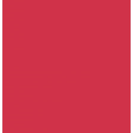
Прочие услуги
Акции
Компания
Новости
Сотрудники
Вакансии
Политика
Соглашения
Сертификаты
Статьи
Партнерам
Контакты
...
Каталог
Автомасла
Моторное масло для бензиновых двигателей
Моторное масло для дизельных двигателей
Оригинальные масла для двигателей
Трансмиссионные масла
Масло для АКПП
Масло для вариаторов (CVT)
Масло для МКПП и редукторов
Фильтры
Воздушные фильтры
Маслянные фильтры
Салонные фильтры
Топливные фильтры
Охлаждающие жидкости