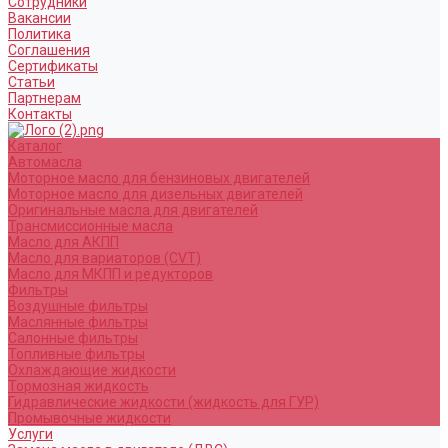
Сотрудники
Вакансии
Политика
Соглашения
Сертификаты
Статьи
Партнерам
Контакты
Каталог
Автомасла
Моторное масло для бензиновых двигателей
Моторное масло для дизельных двигателей
Оригинальные масла для двигателей
Трансмиссионные масла
Масло для АКПП
Масло для вариаторов (CVT)
Масло для МКПП и редукторов
Фильтры
Воздушные фильтры
Маслянные фильтры
Салонные фильтры
Топливные фильтры
Охлаждающие жидкости
Тормозная жидкость
Гидравлические жидкости (жидкость для ГУР)
Промывочные жидкости
Услуги