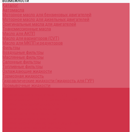
возможности
Каталог
Автомасла
Моторное масло для бензиновых двигателей
Моторное масло для дизельных двигателей
Оригинальные масла для двигателей
Трансмиссионные масла
Масло для АКПП
Масло для вариаторов (CVT)
Масло для МКПП и редукторов
Фильтры
Воздушные фильтры
Маслянные фильтры
Салонные фильтры
Топливные фильтры
Охлаждающие жидкости
Тормозная жидкость
Гидравлические жидкости (жидкость для ГУР)
Промывочные жидкости
Услуги
Замена масла в двигателе (ДВС)
Замена масла в АКПП / Вариатор и МКПП
Замена тормозной жидкости
Замена воздушного фильтра
Замена салонного фильтра
Замена масляного фильтра
Замена масла в редукторах / раздатках
Замена охлаждающей жидкости