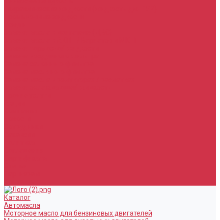
Тормозная жидкость
Гидравлические жидкости (жидкость для ГУР)
Промывочные жидкости
Услуги
Замена масла в двигателе (ДВС)
Замена масла в АКПП / Вариатор и МКПП
Замена тормозной жидкости
Замена воздушного фильтра
Замена салонного фильтра
Замена масляного фильтра
Замена масла в редукторах / раздатках
Замена охлаждающей жидкости
Прочие услуги
Акции
Компания
Новости
Сотрудники
Вакансии
Политика
Соглашения
Сертификаты
Статьи
Партнерам
Контакты
Каталог
Автомасла
Моторное масло для бензиновых двигателей