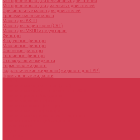
Моторное масло для бензиновых двигателей
Моторное масло для дизельных двигателей
Оригинальные масла для двигателей
Трансмиссионные масла
Масло для АКПП
Масло для вариаторов (CVT)
Масло для МКПП и редукторов
Фильтры
Воздушные фильтры
Маслянные фильтры
Салонные фильтры
Топливные фильтры
Охлаждающие жидкости
Тормозная жидкость
Гидравлические жидкости (жидкость для ГУР)
Промывочные жидкости
Услуги
Замена масла в двигателе (ДВС)
Замена масла в АКПП / Вариатор и МКПП
Замена тормозной жидкости
Замена воздушного фильтра
Замена салонного фильтра
Замена масляного фильтра
Замена масла в редукторах / раздатках
Замена охлаждающей жидкости
Прочие услуги
Акции
Компания