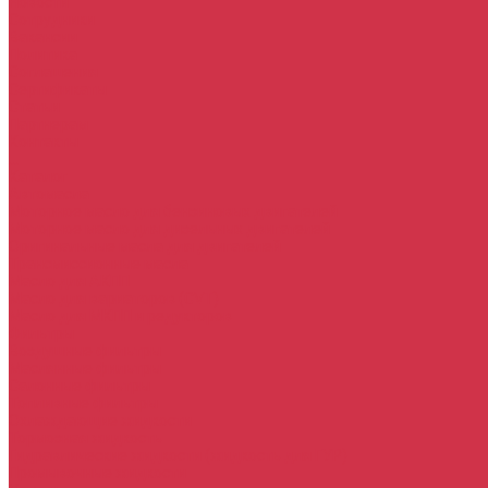
Новости
Сотрудники
Вакансии
Политика
Соглашения
Сертификаты
Статьи
Партнерам
Контакты
...
Каталог
Автомасла
Моторное масло для бензиновых двигателей
Моторное масло для дизельных двигателей
Оригинальные масла для двигателей
Трансмиссионные масла
Масло для АКПП
Масло для вариаторов (CVT)
Масло для МКПП и редукторов
Фильтры
Воздушные фильтры
Маслянные фильтры
Салонные фильтры
Топливные фильтры
Охлаждающие жидкости
Тормозная жидкость
Гидравлические жидкости (жидкость для ГУР)
Промывочные жидкости