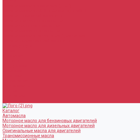
Услуги
Замена масла в двигателе (ДВС)
Замена масла в АКПП / Вариатор и МКПП
Замена тормозной жидкости
Замена воздушного фильтра
Замена салонного фильтра
Замена масляного фильтра
Замена масла в редукторах / раздатках
Замена охлаждающей жидкости
Прочие услуги
Акции
Компания
Новости
Сотрудники
Вакансии
Политика
Соглашения
Сертификаты
Статьи
Партнерам
Контакты
Каталог
Автомасла
Моторное масло для бензиновых двигателей
Моторное масло для дизельных двигателей
Оригинальные масла для двигателей
Трансмиссионные масла