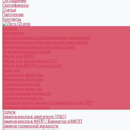
Соглашения
Сертификаты
Статьи
Партнерам
Контакты
Каталог
Автомасла
Моторное масло для бензиновых двигателей
Моторное масло для дизельных двигателей
Оригинальные масла для двигателей
Трансмиссионные масла
Масло для АКПП
Масло для вариаторов (CVT)
Масло для МКПП и редукторов
Фильтры
Воздушные фильтры
Маслянные фильтры
Салонные фильтры
Топливные фильтры
Охлаждающие жидкости
Тормозная жидкость
Гидравлические жидкости (жидкость для ГУР)
Промывочные жидкости
Услуги
Замена масла в двигателе (ДВС)
Замена масла в АКПП / Вариатор и МКПП
Замена тормозной жидкости