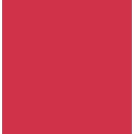
Прочие услуги
Акции
Компания
Новости
Сотрудники
Вакансии
Политика
Соглашения
Сертификаты
Статьи
Партнерам
Контакты
...
Каталог
Автомасла
Моторное масло для бензиновых двигателей
Моторное масло для дизельных двигателей
Оригинальные масла для двигателей
Трансмиссионные масла
Масло для АКПП
Масло для вариаторов (CVT)
Масло для МКПП и редукторов
Фильтры
Воздушные фильтры
Маслянные фильтры
Салонные фильтры
Топливные фильтры
Охлаждающие жидкости