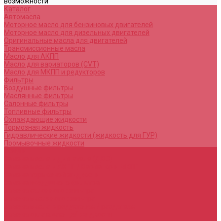
возможности
Каталог
Автомасла
Моторное масло для бензиновых двигателей
Моторное масло для дизельных двигателей
Оригинальные масла для двигателей
Трансмиссионные масла
Масло для АКПП
Масло для вариаторов (CVT)
Масло для МКПП и редукторов
Фильтры
Воздушные фильтры
Маслянные фильтры
Салонные фильтры
Топливные фильтры
Охлаждающие жидкости
Тормозная жидкость
Гидравлические жидкости (жидкость для ГУР)
Промывочные жидкости
Услуги
Замена масла в двигателе (ДВС)
Замена масла в АКПП / Вариатор и МКПП
Замена тормозной жидкости
Замена воздушного фильтра
Замена салонного фильтра
Замена масляного фильтра
Замена масла в редукторах / раздатках
Замена охлаждающей жидкости