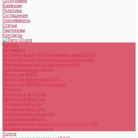
Сотрудники
Вакансии
Политика
Соглашения
Сертификаты
Статьи
Партнерам
Контакты
Каталог
Автомасла
Моторное масло для бензиновых двигателей
Моторное масло для дизельных двигателей
Оригинальные масла для двигателей
Трансмиссионные масла
Масло для АКПП
Масло для вариаторов (CVT)
Масло для МКПП и редукторов
Фильтры
Воздушные фильтры
Маслянные фильтры
Салонные фильтры
Топливные фильтры
Охлаждающие жидкости
Тормозная жидкость
Гидравлические жидкости (жидкость для ГУР)
Промывочные жидкости
Услуги