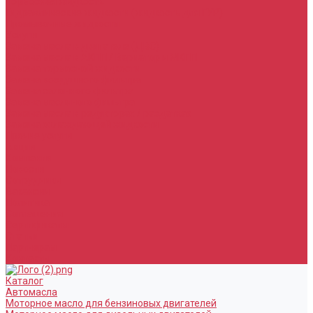
Тормозная жидкость
Гидравлические жидкости (жидкость для ГУР)
Промывочные жидкости
Услуги
Замена масла в двигателе (ДВС)
Замена масла в АКПП / Вариатор и МКПП
Замена тормозной жидкости
Замена воздушного фильтра
Замена салонного фильтра
Замена масляного фильтра
Замена масла в редукторах / раздатках
Замена охлаждающей жидкости
Прочие услуги
Акции
Компания
Новости
Сотрудники
Вакансии
Политика
Соглашения
Сертификаты
Статьи
Партнерам
Контакты
Каталог
Автомасла
Моторное масло для бензиновых двигателей