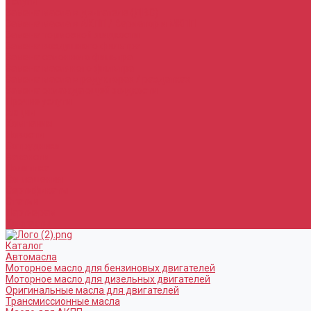
Услуги
Замена масла в двигателе (ДВС)
Замена масла в АКПП / Вариатор и МКПП
Замена тормозной жидкости
Замена воздушного фильтра
Замена салонного фильтра
Замена масляного фильтра
Замена масла в редукторах / раздатках
Замена охлаждающей жидкости
Прочие услуги
Акции
Компания
Новости
Сотрудники
Вакансии
Политика
Соглашения
Сертификаты
Статьи
Партнерам
Контакты
Каталог
Автомасла
Моторное масло для бензиновых двигателей
Моторное масло для дизельных двигателей
Оригинальные масла для двигателей
Трансмиссионные масла