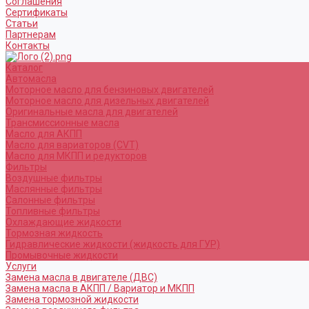
Соглашения
Сертификаты
Статьи
Партнерам
Контакты
Каталог
Автомасла
Моторное масло для бензиновых двигателей
Моторное масло для дизельных двигателей
Оригинальные масла для двигателей
Трансмиссионные масла
Масло для АКПП
Масло для вариаторов (CVT)
Масло для МКПП и редукторов
Фильтры
Воздушные фильтры
Маслянные фильтры
Салонные фильтры
Топливные фильтры
Охлаждающие жидкости
Тормозная жидкость
Гидравлические жидкости (жидкость для ГУР)
Промывочные жидкости
Услуги
Замена масла в двигателе (ДВС)
Замена масла в АКПП / Вариатор и МКПП
Замена тормозной жидкости