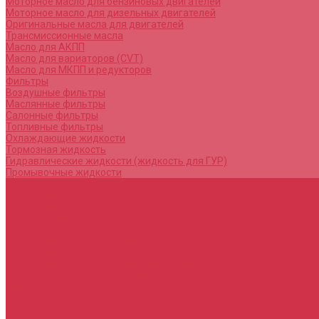
Моторное масло для бензиновых двигателей
Моторное масло для дизельных двигателей
Оригинальные масла для двигателей
Трансмиссионные масла
Масло для АКПП
Масло для вариаторов (CVT)
Масло для МКПП и редукторов
Фильтры
Воздушные фильтры
Маслянные фильтры
Салонные фильтры
Топливные фильтры
Охлаждающие жидкости
Тормозная жидкость
Гидравлические жидкости (жидкость для ГУР)
Промывочные жидкости
Услуги
Замена масла в двигателе (ДВС)
Замена масла в АКПП / Вариатор и МКПП
Замена тормозной жидкости
Замена воздушного фильтра
Замена салонного фильтра
Замена масляного фильтра
Замена масла в редукторах / раздатках
Замена охлаждающей жидкости
Прочие услуги
Акции
Компания