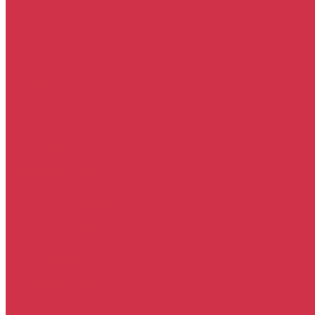
Новости
Сотрудники
Вакансии
Политика
Соглашения
Сертификаты
Статьи
Партнерам
Контакты
...
Каталог
Автомасла
Моторное масло для бензиновых двигателей
Моторное масло для дизельных двигателей
Оригинальные масла для двигателей
Трансмиссионные масла
Масло для АКПП
Масло для вариаторов (CVT)
Масло для МКПП и редукторов
Фильтры
Воздушные фильтры
Маслянные фильтры
Салонные фильтры
Топливные фильтры
Охлаждающие жидкости
Тормозная жидкость
Гидравлические жидкости (жидкость для ГУР)
Промывочные жидкости