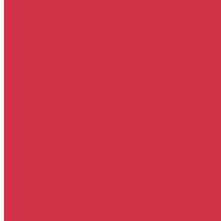
Новости
Сотрудники
Вакансии
Политика
Соглашения
Сертификаты
Статьи
Партнерам
Контакты
...
Каталог
Автомасла
Моторное масло для бензиновых двигателей
Моторное масло для дизельных двигателей
Оригинальные масла для двигателей
Трансмиссионные масла
Масло для АКПП
Масло для вариаторов (CVT)
Масло для МКПП и редукторов
Фильтры
Воздушные фильтры
Маслянные фильтры
Салонные фильтры
Топливные фильтры
Охлаждающие жидкости
Тормозная жидкость
Гидравлические жидкости (жидкость для ГУР)
Промывочные жидкости