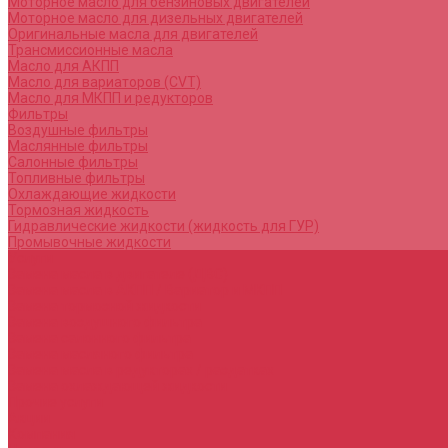
Моторное масло для бензиновых двигателей
Моторное масло для дизельных двигателей
Оригинальные масла для двигателей
Трансмиссионные масла
Масло для АКПП
Масло для вариаторов (CVT)
Масло для МКПП и редукторов
Фильтры
Воздушные фильтры
Маслянные фильтры
Салонные фильтры
Топливные фильтры
Охлаждающие жидкости
Тормозная жидкость
Гидравлические жидкости (жидкость для ГУР)
Промывочные жидкости
Услуги
Замена масла в двигателе (ДВС)
Замена масла в АКПП / Вариатор и МКПП
Замена тормозной жидкости
Замена воздушного фильтра
Замена салонного фильтра
Замена масляного фильтра
Замена масла в редукторах / раздатках
Замена охлаждающей жидкости
Прочие услуги
Акции
Компания