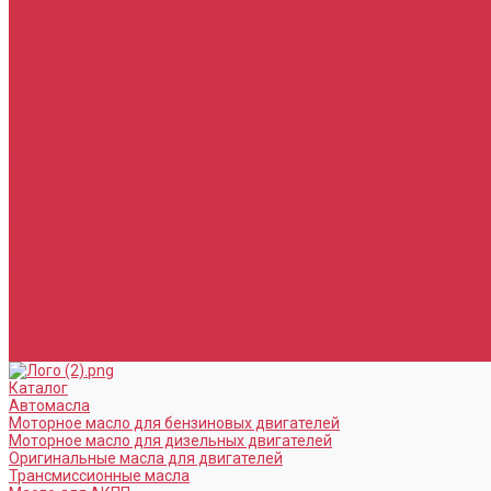
Услуги
Замена масла в двигателе (ДВС)
Замена масла в АКПП / Вариатор и МКПП
Замена тормозной жидкости
Замена воздушного фильтра
Замена салонного фильтра
Замена масляного фильтра
Замена масла в редукторах / раздатках
Замена охлаждающей жидкости
Прочие услуги
Акции
Компания
Новости
Сотрудники
Вакансии
Политика
Соглашения
Сертификаты
Статьи
Партнерам
Контакты
Каталог
Автомасла
Моторное масло для бензиновых двигателей
Моторное масло для дизельных двигателей
Оригинальные масла для двигателей
Трансмиссионные масла