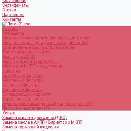
Соглашения
Сертификаты
Статьи
Партнерам
Контакты
Каталог
Автомасла
Моторное масло для бензиновых двигателей
Моторное масло для дизельных двигателей
Оригинальные масла для двигателей
Трансмиссионные масла
Масло для АКПП
Масло для вариаторов (CVT)
Масло для МКПП и редукторов
Фильтры
Воздушные фильтры
Маслянные фильтры
Салонные фильтры
Топливные фильтры
Охлаждающие жидкости
Тормозная жидкость
Гидравлические жидкости (жидкость для ГУР)
Промывочные жидкости
Услуги
Замена масла в двигателе (ДВС)
Замена масла в АКПП / Вариатор и МКПП
Замена тормозной жидкости