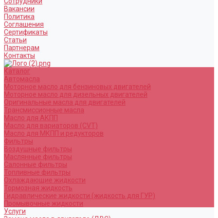
Сотрудники
Вакансии
Политика
Соглашения
Сертификаты
Статьи
Партнерам
Контакты
Каталог
Автомасла
Моторное масло для бензиновых двигателей
Моторное масло для дизельных двигателей
Оригинальные масла для двигателей
Трансмиссионные масла
Масло для АКПП
Масло для вариаторов (CVT)
Масло для МКПП и редукторов
Фильтры
Воздушные фильтры
Маслянные фильтры
Салонные фильтры
Топливные фильтры
Охлаждающие жидкости
Тормозная жидкость
Гидравлические жидкости (жидкость для ГУР)
Промывочные жидкости
Услуги