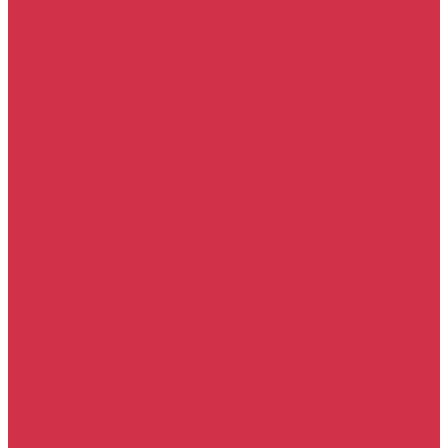
Прочие услуги
Акции
Компания
Новости
Сотрудники
Вакансии
Политика
Соглашения
Сертификаты
Статьи
Партнерам
Контакты
...
Каталог
Автомасла
Моторное масло для бензиновых двигателей
Моторное масло для дизельных двигателей
Оригинальные масла для двигателей
Трансмиссионные масла
Масло для АКПП
Масло для вариаторов (CVT)
Масло для МКПП и редукторов
Фильтры
Воздушные фильтры
Маслянные фильтры
Салонные фильтры
Топливные фильтры
Охлаждающие жидкости