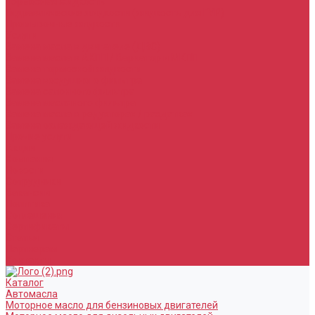
Тормозная жидкость
Гидравлические жидкости (жидкость для ГУР)
Промывочные жидкости
Услуги
Замена масла в двигателе (ДВС)
Замена масла в АКПП / Вариатор и МКПП
Замена тормозной жидкости
Замена воздушного фильтра
Замена салонного фильтра
Замена масляного фильтра
Замена масла в редукторах / раздатках
Замена охлаждающей жидкости
Прочие услуги
Акции
Компания
Новости
Сотрудники
Вакансии
Политика
Соглашения
Сертификаты
Статьи
Партнерам
Контакты
Каталог
Автомасла
Моторное масло для бензиновых двигателей