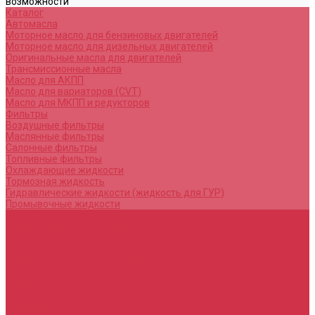
возможности
Каталог
Автомасла
Моторное масло для бензиновых двигателей
Моторное масло для дизельных двигателей
Оригинальные масла для двигателей
Трансмиссионные масла
Масло для АКПП
Масло для вариаторов (CVT)
Масло для МКПП и редукторов
Фильтры
Воздушные фильтры
Маслянные фильтры
Салонные фильтры
Топливные фильтры
Охлаждающие жидкости
Тормозная жидкость
Гидравлические жидкости (жидкость для ГУР)
Промывочные жидкости
Услуги
Замена масла в двигателе (ДВС)
Замена масла в АКПП / Вариатор и МКПП
Замена тормозной жидкости
Замена воздушного фильтра
Замена салонного фильтра
Замена масляного фильтра
Замена масла в редукторах / раздатках
Замена охлаждающей жидкости