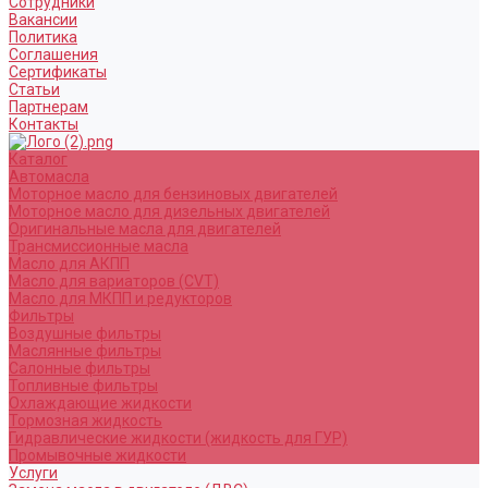
Сотрудники
Вакансии
Политика
Соглашения
Сертификаты
Статьи
Партнерам
Контакты
Каталог
Автомасла
Моторное масло для бензиновых двигателей
Моторное масло для дизельных двигателей
Оригинальные масла для двигателей
Трансмиссионные масла
Масло для АКПП
Масло для вариаторов (CVT)
Масло для МКПП и редукторов
Фильтры
Воздушные фильтры
Маслянные фильтры
Салонные фильтры
Топливные фильтры
Охлаждающие жидкости
Тормозная жидкость
Гидравлические жидкости (жидкость для ГУР)
Промывочные жидкости
Услуги