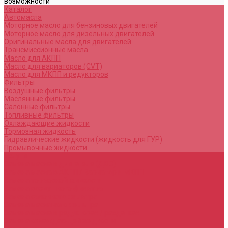
возможности
Каталог
Автомасла
Моторное масло для бензиновых двигателей
Моторное масло для дизельных двигателей
Оригинальные масла для двигателей
Трансмиссионные масла
Масло для АКПП
Масло для вариаторов (CVT)
Масло для МКПП и редукторов
Фильтры
Воздушные фильтры
Маслянные фильтры
Салонные фильтры
Топливные фильтры
Охлаждающие жидкости
Тормозная жидкость
Гидравлические жидкости (жидкость для ГУР)
Промывочные жидкости
Услуги
Замена масла в двигателе (ДВС)
Замена масла в АКПП / Вариатор и МКПП
Замена тормозной жидкости
Замена воздушного фильтра
Замена салонного фильтра
Замена масляного фильтра
Замена масла в редукторах / раздатках
Замена охлаждающей жидкости