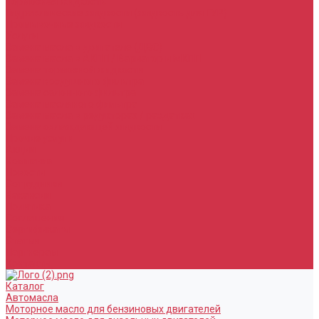
Тормозная жидкость
Гидравлические жидкости (жидкость для ГУР)
Промывочные жидкости
Услуги
Замена масла в двигателе (ДВС)
Замена масла в АКПП / Вариатор и МКПП
Замена тормозной жидкости
Замена воздушного фильтра
Замена салонного фильтра
Замена масляного фильтра
Замена масла в редукторах / раздатках
Замена охлаждающей жидкости
Прочие услуги
Акции
Компания
Новости
Сотрудники
Вакансии
Политика
Соглашения
Сертификаты
Статьи
Партнерам
Контакты
Каталог
Автомасла
Моторное масло для бензиновых двигателей