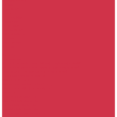
Прочие услуги
Акции
Компания
Новости
Сотрудники
Вакансии
Политика
Соглашения
Сертификаты
Статьи
Партнерам
Контакты
...
Каталог
Автомасла
Моторное масло для бензиновых двигателей
Моторное масло для дизельных двигателей
Оригинальные масла для двигателей
Трансмиссионные масла
Масло для АКПП
Масло для вариаторов (CVT)
Масло для МКПП и редукторов
Фильтры
Воздушные фильтры
Маслянные фильтры
Салонные фильтры
Топливные фильтры
Охлаждающие жидкости