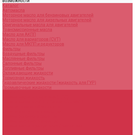
возможности
Каталог
Автомасла
Моторное масло для бензиновых двигателей
Моторное масло для дизельных двигателей
Оригинальные масла для двигателей
Трансмиссионные масла
Масло для АКПП
Масло для вариаторов (CVT)
Масло для МКПП и редукторов
Фильтры
Воздушные фильтры
Маслянные фильтры
Салонные фильтры
Топливные фильтры
Охлаждающие жидкости
Тормозная жидкость
Гидравлические жидкости (жидкость для ГУР)
Промывочные жидкости
Услуги
Замена масла в двигателе (ДВС)
Замена масла в АКПП / Вариатор и МКПП
Замена тормозной жидкости
Замена воздушного фильтра
Замена салонного фильтра
Замена масляного фильтра
Замена масла в редукторах / раздатках
Замена охлаждающей жидкости