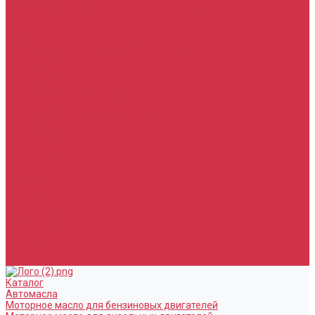
Тормозная жидкость
Гидравлические жидкости (жидкость для ГУР)
Промывочные жидкости
Услуги
Замена масла в двигателе (ДВС)
Замена масла в АКПП / Вариатор и МКПП
Замена тормозной жидкости
Замена воздушного фильтра
Замена салонного фильтра
Замена масляного фильтра
Замена масла в редукторах / раздатках
Замена охлаждающей жидкости
Прочие услуги
Акции
Компания
Новости
Сотрудники
Вакансии
Политика
Соглашения
Сертификаты
Статьи
Партнерам
Контакты
Каталог
Автомасла
Моторное масло для бензиновых двигателей