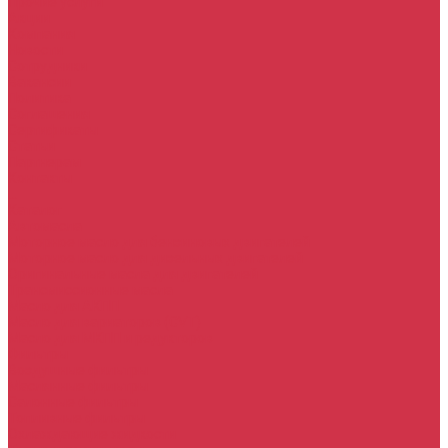
Прочие услуги
Акции
Компания
Новости
Сотрудники
Вакансии
Политика
Соглашения
Сертификаты
Статьи
Партнерам
Контакты
...
Каталог
Автомасла
Моторное масло для бензиновых двигателей
Моторное масло для дизельных двигателей
Оригинальные масла для двигателей
Трансмиссионные масла
Масло для АКПП
Масло для вариаторов (CVT)
Масло для МКПП и редукторов
Фильтры
Воздушные фильтры
Маслянные фильтры
Салонные фильтры
Топливные фильтры
Охлаждающие жидкости