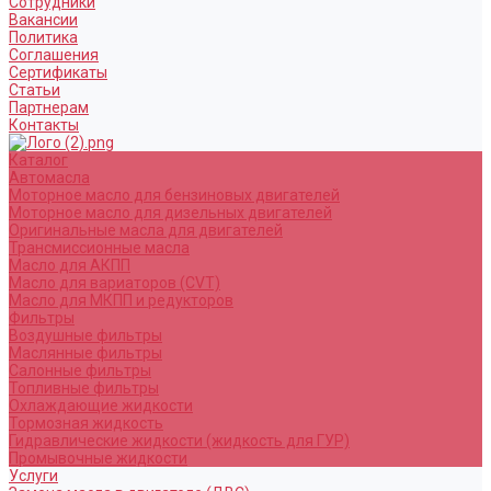
Сотрудники
Вакансии
Политика
Соглашения
Сертификаты
Статьи
Партнерам
Контакты
Каталог
Автомасла
Моторное масло для бензиновых двигателей
Моторное масло для дизельных двигателей
Оригинальные масла для двигателей
Трансмиссионные масла
Масло для АКПП
Масло для вариаторов (CVT)
Масло для МКПП и редукторов
Фильтры
Воздушные фильтры
Маслянные фильтры
Салонные фильтры
Топливные фильтры
Охлаждающие жидкости
Тормозная жидкость
Гидравлические жидкости (жидкость для ГУР)
Промывочные жидкости
Услуги