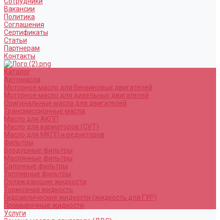
Сотрудники
Вакансии
Политика
Соглашения
Сертификаты
Статьи
Партнерам
Контакты
Каталог
Автомасла
Моторное масло для бензиновых двигателей
Моторное масло для дизельных двигателей
Оригинальные масла для двигателей
Трансмиссионные масла
Масло для АКПП
Масло для вариаторов (CVT)
Масло для МКПП и редукторов
Фильтры
Воздушные фильтры
Маслянные фильтры
Салонные фильтры
Топливные фильтры
Охлаждающие жидкости
Тормозная жидкость
Гидравлические жидкости (жидкость для ГУР)
Промывочные жидкости
Услуги