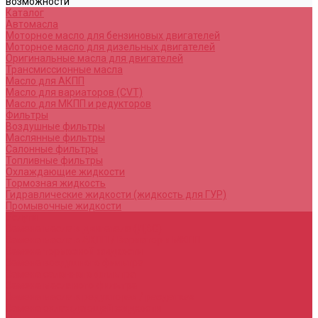
возможности
Каталог
Автомасла
Моторное масло для бензиновых двигателей
Моторное масло для дизельных двигателей
Оригинальные масла для двигателей
Трансмиссионные масла
Масло для АКПП
Масло для вариаторов (CVT)
Масло для МКПП и редукторов
Фильтры
Воздушные фильтры
Маслянные фильтры
Салонные фильтры
Топливные фильтры
Охлаждающие жидкости
Тормозная жидкость
Гидравлические жидкости (жидкость для ГУР)
Промывочные жидкости
Услуги
Замена масла в двигателе (ДВС)
Замена масла в АКПП / Вариатор и МКПП
Замена тормозной жидкости
Замена воздушного фильтра
Замена салонного фильтра
Замена масляного фильтра
Замена масла в редукторах / раздатках
Замена охлаждающей жидкости