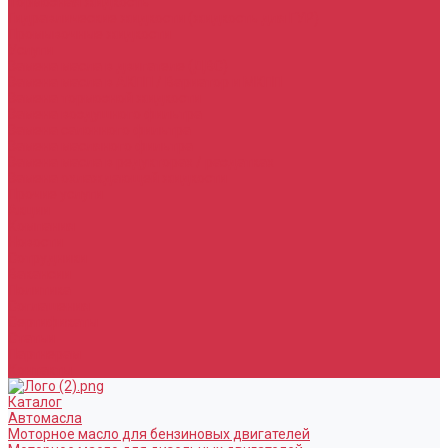
Тормозная жидкость
Гидравлические жидкости (жидкость для ГУР)
Промывочные жидкости
Услуги
Замена масла в двигателе (ДВС)
Замена масла в АКПП / Вариатор и МКПП
Замена тормозной жидкости
Замена воздушного фильтра
Замена салонного фильтра
Замена масляного фильтра
Замена масла в редукторах / раздатках
Замена охлаждающей жидкости
Прочие услуги
Акции
Компания
Новости
Сотрудники
Вакансии
Политика
Соглашения
Сертификаты
Статьи
Партнерам
Контакты
Каталог
Автомасла
Моторное масло для бензиновых двигателей