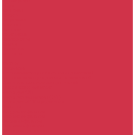
Прочие услуги
Акции
Компания
Новости
Сотрудники
Вакансии
Политика
Соглашения
Сертификаты
Статьи
Партнерам
Контакты
...
Каталог
Автомасла
Моторное масло для бензиновых двигателей
Моторное масло для дизельных двигателей
Оригинальные масла для двигателей
Трансмиссионные масла
Масло для АКПП
Масло для вариаторов (CVT)
Масло для МКПП и редукторов
Фильтры
Воздушные фильтры
Маслянные фильтры
Салонные фильтры
Топливные фильтры
Охлаждающие жидкости