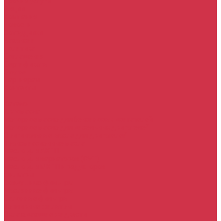
Прочие услуги
Акции
Компания
Новости
Сотрудники
Вакансии
Политика
Соглашения
Сертификаты
Статьи
Партнерам
Контакты
...
Каталог
Автомасла
Моторное масло для бензиновых двигателей
Моторное масло для дизельных двигателей
Оригинальные масла для двигателей
Трансмиссионные масла
Масло для АКПП
Масло для вариаторов (CVT)
Масло для МКПП и редукторов
Фильтры
Воздушные фильтры
Маслянные фильтры
Салонные фильтры
Топливные фильтры
Охлаждающие жидкости