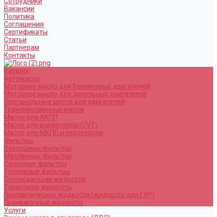
Сотрудники
Вакансии
Политика
Соглашения
Сертификаты
Статьи
Партнерам
Контакты
Каталог
Автомасла
Моторное масло для бензиновых двигателей
Моторное масло для дизельных двигателей
Оригинальные масла для двигателей
Трансмиссионные масла
Масло для АКПП
Масло для вариаторов (CVT)
Масло для МКПП и редукторов
Фильтры
Воздушные фильтры
Маслянные фильтры
Салонные фильтры
Топливные фильтры
Охлаждающие жидкости
Тормозная жидкость
Гидравлические жидкости (жидкость для ГУР)
Промывочные жидкости
Услуги