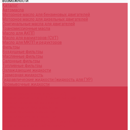
возможности
Каталог
Автомасла
Моторное масло для бензиновых двигателей
Моторное масло для дизельных двигателей
Оригинальные масла для двигателей
Трансмиссионные масла
Масло для АКПП
Масло для вариаторов (CVT)
Масло для МКПП и редукторов
Фильтры
Воздушные фильтры
Маслянные фильтры
Салонные фильтры
Топливные фильтры
Охлаждающие жидкости
Тормозная жидкость
Гидравлические жидкости (жидкость для ГУР)
Промывочные жидкости
Услуги
Замена масла в двигателе (ДВС)
Замена масла в АКПП / Вариатор и МКПП
Замена тормозной жидкости
Замена воздушного фильтра
Замена салонного фильтра
Замена масляного фильтра
Замена масла в редукторах / раздатках
Замена охлаждающей жидкости