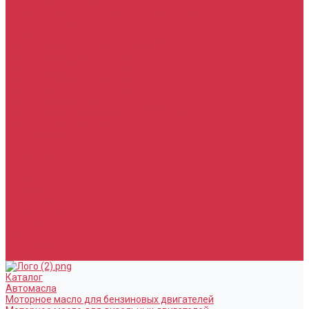
Тормозная жидкость
Гидравлические жидкости (жидкость для ГУР)
Промывочные жидкости
Услуги
Замена масла в двигателе (ДВС)
Замена масла в АКПП / Вариатор и МКПП
Замена тормозной жидкости
Замена воздушного фильтра
Замена салонного фильтра
Замена масляного фильтра
Замена масла в редукторах / раздатках
Замена охлаждающей жидкости
Прочие услуги
Акции
Компания
Новости
Сотрудники
Вакансии
Политика
Соглашения
Сертификаты
Статьи
Партнерам
Контакты
Каталог
Автомасла
Моторное масло для бензиновых двигателей