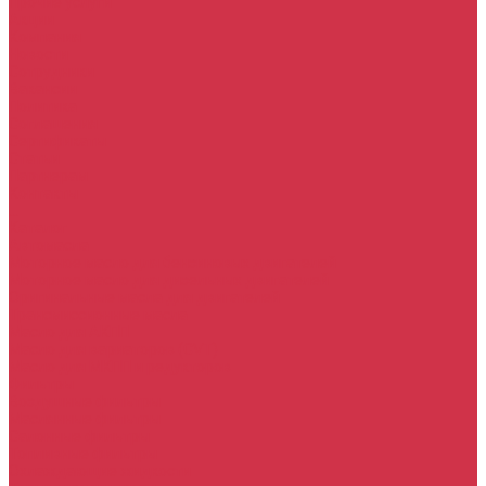
Прочие услуги
Акции
Компания
Новости
Сотрудники
Вакансии
Политика
Соглашения
Сертификаты
Статьи
Партнерам
Контакты
...
Каталог
Автомасла
Моторное масло для бензиновых двигателей
Моторное масло для дизельных двигателей
Оригинальные масла для двигателей
Трансмиссионные масла
Масло для АКПП
Масло для вариаторов (CVT)
Масло для МКПП и редукторов
Фильтры
Воздушные фильтры
Маслянные фильтры
Салонные фильтры
Топливные фильтры
Охлаждающие жидкости