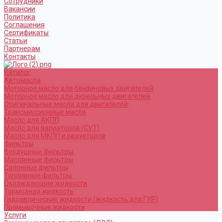
Сотрудники
Вакансии
Политика
Соглашения
Сертификаты
Статьи
Партнерам
Контакты
Каталог
Автомасла
Моторное масло для бензиновых двигателей
Моторное масло для дизельных двигателей
Оригинальные масла для двигателей
Трансмиссионные масла
Масло для АКПП
Масло для вариаторов (CVT)
Масло для МКПП и редукторов
Фильтры
Воздушные фильтры
Маслянные фильтры
Салонные фильтры
Топливные фильтры
Охлаждающие жидкости
Тормозная жидкость
Гидравлические жидкости (жидкость для ГУР)
Промывочные жидкости
Услуги