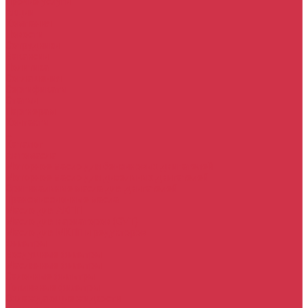
Прочие услуги
Акции
Компания
Новости
Сотрудники
Вакансии
Политика
Соглашения
Сертификаты
Статьи
Партнерам
Контакты
...
Каталог
Автомасла
Моторное масло для бензиновых двигателей
Моторное масло для дизельных двигателей
Оригинальные масла для двигателей
Трансмиссионные масла
Масло для АКПП
Масло для вариаторов (CVT)
Масло для МКПП и редукторов
Фильтры
Воздушные фильтры
Маслянные фильтры
Салонные фильтры
Топливные фильтры
Охлаждающие жидкости