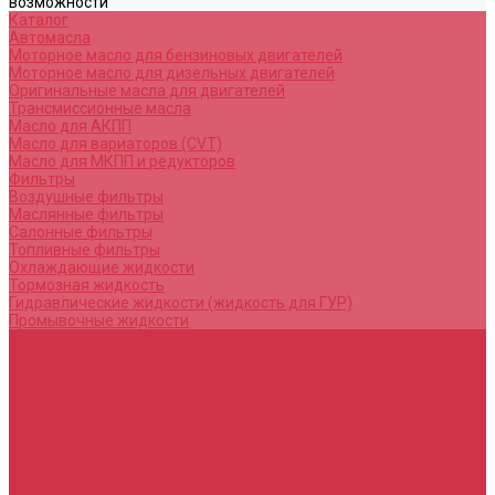
возможности
Каталог
Автомасла
Моторное масло для бензиновых двигателей
Моторное масло для дизельных двигателей
Оригинальные масла для двигателей
Трансмиссионные масла
Масло для АКПП
Масло для вариаторов (CVT)
Масло для МКПП и редукторов
Фильтры
Воздушные фильтры
Маслянные фильтры
Салонные фильтры
Топливные фильтры
Охлаждающие жидкости
Тормозная жидкость
Гидравлические жидкости (жидкость для ГУР)
Промывочные жидкости
Услуги
Замена масла в двигателе (ДВС)
Замена масла в АКПП / Вариатор и МКПП
Замена тормозной жидкости
Замена воздушного фильтра
Замена салонного фильтра
Замена масляного фильтра
Замена масла в редукторах / раздатках
Замена охлаждающей жидкости