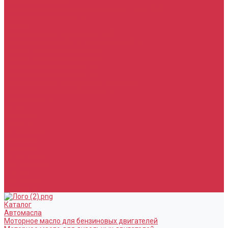
Тормозная жидкость
Гидравлические жидкости (жидкость для ГУР)
Промывочные жидкости
Услуги
Замена масла в двигателе (ДВС)
Замена масла в АКПП / Вариатор и МКПП
Замена тормозной жидкости
Замена воздушного фильтра
Замена салонного фильтра
Замена масляного фильтра
Замена масла в редукторах / раздатках
Замена охлаждающей жидкости
Прочие услуги
Акции
Компания
Новости
Сотрудники
Вакансии
Политика
Соглашения
Сертификаты
Статьи
Партнерам
Контакты
Каталог
Автомасла
Моторное масло для бензиновых двигателей