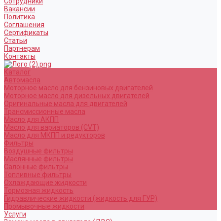
Сотрудники
Вакансии
Политика
Соглашения
Сертификаты
Статьи
Партнерам
Контакты
Каталог
Автомасла
Моторное масло для бензиновых двигателей
Моторное масло для дизельных двигателей
Оригинальные масла для двигателей
Трансмиссионные масла
Масло для АКПП
Масло для вариаторов (CVT)
Масло для МКПП и редукторов
Фильтры
Воздушные фильтры
Маслянные фильтры
Салонные фильтры
Топливные фильтры
Охлаждающие жидкости
Тормозная жидкость
Гидравлические жидкости (жидкость для ГУР)
Промывочные жидкости
Услуги