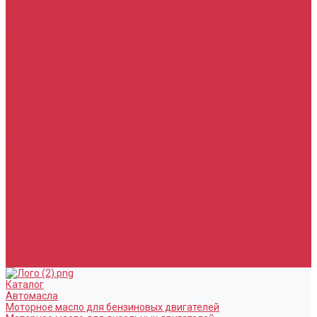
Тормозная жидкость
Гидравлические жидкости (жидкость для ГУР)
Промывочные жидкости
Услуги
Замена масла в двигателе (ДВС)
Замена масла в АКПП / Вариатор и МКПП
Замена тормозной жидкости
Замена воздушного фильтра
Замена салонного фильтра
Замена масляного фильтра
Замена масла в редукторах / раздатках
Замена охлаждающей жидкости
Прочие услуги
Акции
Компания
Новости
Сотрудники
Вакансии
Политика
Соглашения
Сертификаты
Статьи
Партнерам
Контакты
Каталог
Автомасла
Моторное масло для бензиновых двигателей