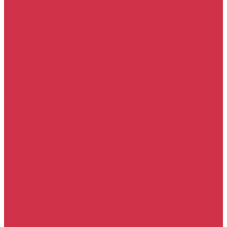
Прочие услуги
Акции
Компания
Новости
Сотрудники
Вакансии
Политика
Соглашения
Сертификаты
Статьи
Партнерам
Контакты
...
Каталог
Автомасла
Моторное масло для бензиновых двигателей
Моторное масло для дизельных двигателей
Оригинальные масла для двигателей
Трансмиссионные масла
Масло для АКПП
Масло для вариаторов (CVT)
Масло для МКПП и редукторов
Фильтры
Воздушные фильтры
Маслянные фильтры
Салонные фильтры
Топливные фильтры
Охлаждающие жидкости