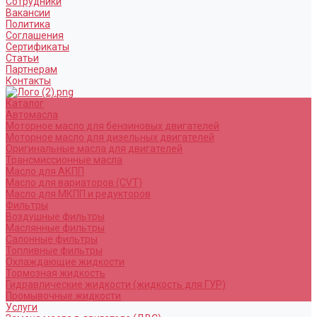
Сотрудники
Вакансии
Политика
Соглашения
Сертификаты
Статьи
Партнерам
Контакты
Каталог
Автомасла
Моторное масло для бензиновых двигателей
Моторное масло для дизельных двигателей
Оригинальные масла для двигателей
Трансмиссионные масла
Масло для АКПП
Масло для вариаторов (CVT)
Масло для МКПП и редукторов
Фильтры
Воздушные фильтры
Маслянные фильтры
Салонные фильтры
Топливные фильтры
Охлаждающие жидкости
Тормозная жидкость
Гидравлические жидкости (жидкость для ГУР)
Промывочные жидкости
Услуги