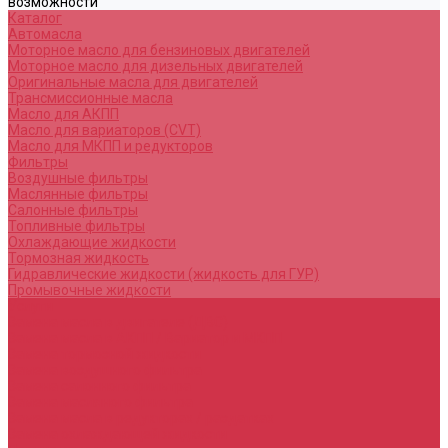
возможности
Каталог
Автомасла
Моторное масло для бензиновых двигателей
Моторное масло для дизельных двигателей
Оригинальные масла для двигателей
Трансмиссионные масла
Масло для АКПП
Масло для вариаторов (CVT)
Масло для МКПП и редукторов
Фильтры
Воздушные фильтры
Маслянные фильтры
Салонные фильтры
Топливные фильтры
Охлаждающие жидкости
Тормозная жидкость
Гидравлические жидкости (жидкость для ГУР)
Промывочные жидкости
Услуги
Замена масла в двигателе (ДВС)
Замена масла в АКПП / Вариатор и МКПП
Замена тормозной жидкости
Замена воздушного фильтра
Замена салонного фильтра
Замена масляного фильтра
Замена масла в редукторах / раздатках
Замена охлаждающей жидкости