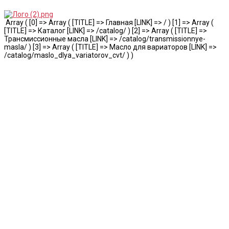
Array ( [0] => Array ( [TITLE] => Главная [LINK] => / ) [1] => Array (
[TITLE] => Каталог [LINK] => /catalog/ ) [2] => Array ( [TITLE] =>
Трансмиссионные масла [LINK] => /catalog/transmissionnye-
masla/ ) [3] => Array ( [TITLE] => Масло для вариаторов [LINK] =>
/catalog/maslo_dlya_variatorov_cvt/ ) )