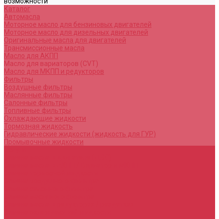
возможности
Каталог
Автомасла
Моторное масло для бензиновых двигателей
Моторное масло для дизельных двигателей
Оригинальные масла для двигателей
Трансмиссионные масла
Масло для АКПП
Масло для вариаторов (CVT)
Масло для МКПП и редукторов
Фильтры
Воздушные фильтры
Маслянные фильтры
Салонные фильтры
Топливные фильтры
Охлаждающие жидкости
Тормозная жидкость
Гидравлические жидкости (жидкость для ГУР)
Промывочные жидкости
Услуги
Замена масла в двигателе (ДВС)
Замена масла в АКПП / Вариатор и МКПП
Замена тормозной жидкости
Замена воздушного фильтра
Замена салонного фильтра
Замена масляного фильтра
Замена масла в редукторах / раздатках
Замена охлаждающей жидкости