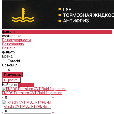
фильтр
сортировка
По популярности
По названию
По цене
Фильтр
Бренд
Totachi
Объём, л
4
Найдено:
Показать
ENEOS Premium CVT Fluid 1л разлив
-
+
Totachi CVT MULTI-TYPE 4л
-
+