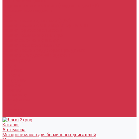
Тормозная жидкость
Гидравлические жидкости (жидкость для ГУР)
Промывочные жидкости
Услуги
Замена масла в двигателе (ДВС)
Замена масла в АКПП / Вариатор и МКПП
Замена тормозной жидкости
Замена воздушного фильтра
Замена салонного фильтра
Замена масляного фильтра
Замена масла в редукторах / раздатках
Замена охлаждающей жидкости
Прочие услуги
Акции
Компания
Новости
Сотрудники
Вакансии
Политика
Соглашения
Сертификаты
Статьи
Партнерам
Контакты
Каталог
Автомасла
Моторное масло для бензиновых двигателей