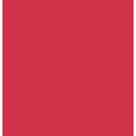
Прочие услуги
Акции
Компания
Новости
Сотрудники
Вакансии
Политика
Соглашения
Сертификаты
Статьи
Партнерам
Контакты
...
Каталог
Автомасла
Моторное масло для бензиновых двигателей
Моторное масло для дизельных двигателей
Оригинальные масла для двигателей
Трансмиссионные масла
Масло для АКПП
Масло для вариаторов (CVT)
Масло для МКПП и редукторов
Фильтры
Воздушные фильтры
Маслянные фильтры
Салонные фильтры
Топливные фильтры
Охлаждающие жидкости