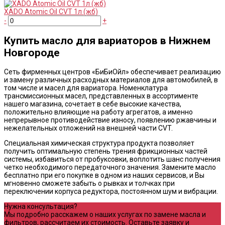
XADO Atomic Oil CVT 1л (жб)
-
+
Купить масло для вариаторов в Нижнем
Новгороде
Сеть фирменных центров «БиБиОйл» обеспечивает реализацию
и замену различных расходных материалов для автомобилей, в
том числе и масел для вариатора. Номенклатура
трансмиссионных масел, представленных в ассортименте
нашего магазина, сочетает в себе высокие качества,
положительно влияющие на работу агрегатов, а именно
непрерывное противодействие износу, появлению ржавчины и
нежелательных отложений на внешней части CVT.
Специальная химическая структура продукта позволяет
получить оптимальную степень трения фрикционных частей
системы, избавиться от пробуксовки, воплотить шанс получения
четко необходимого передаточного значения. Замените масло
бесплатно при его покупке в одном из наших сервисов, и Вы
мгновенно сможете забыть о рывках и толчках при
переключении корпуса редуктора, постоянном шум и вибрации.
Нужна консультация?
Мы подробно расскажем о наших услугах по замене масла и
фильтров, рассчитаем их стоимость. Оставьте заявку и