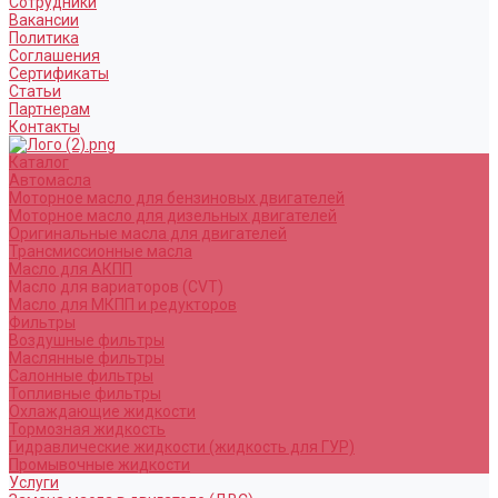
Сотрудники
Вакансии
Политика
Соглашения
Сертификаты
Статьи
Партнерам
Контакты
Каталог
Автомасла
Моторное масло для бензиновых двигателей
Моторное масло для дизельных двигателей
Оригинальные масла для двигателей
Трансмиссионные масла
Масло для АКПП
Масло для вариаторов (CVT)
Масло для МКПП и редукторов
Фильтры
Воздушные фильтры
Маслянные фильтры
Салонные фильтры
Топливные фильтры
Охлаждающие жидкости
Тормозная жидкость
Гидравлические жидкости (жидкость для ГУР)
Промывочные жидкости
Услуги